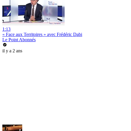
1:13
« Face aux Territoires » avec Frédéric Dabi
Le Point Abonnés
il y a 2 ans