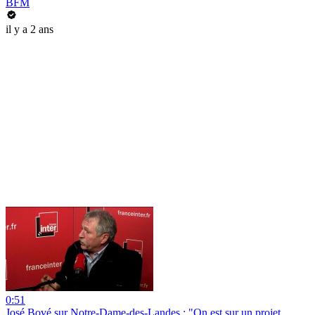
BFM
il y a 2 ans
0:51
José Bové sur Notre-Dame-des-Landes : "On est sur un projet