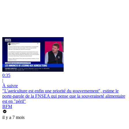
0:35
|
À suivre
"L'agriculture est enfin une priorité du gouvernement", estime le
porte-parole de la FNSEA qui pense que la souveraineté alimentaire
est en "péril"
BFM
il y a 7 mois