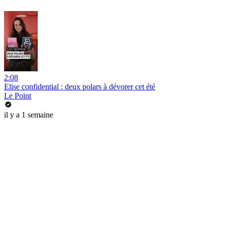
2:08
Elise confidential : deux polars à dévorer cet été
Le Point
il y a 1 semaine