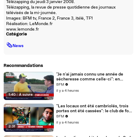
Télézapping du jeudi 3 janvier 2008.
Télézapping, la revue de presse quotidienne des journaux
télévisés de la mi-journée.
Images: BFM tv, France 2, France 3, itélé, TF1
Réalisation: LeMonde.fr
www.lemonde.fr
Catégorie
🗞
News
Recommandations
"Je n'ai jamais connu une année de
sécheresse comme celle-ci": en
Charente-Maritime, à cause de la
BFM
sécheresse, l'herbe de cette prairie
il y a 4 heures
n'est plus comestible pour les vaches
1:40
|
À suivre
depuis le 1er juin
"Les locaux ont été cambriolés, trois
portes ont été cassées": le club de foot
de Champfleur victime d'un
BFM
cambriolage
il y a 4 heures
2:31