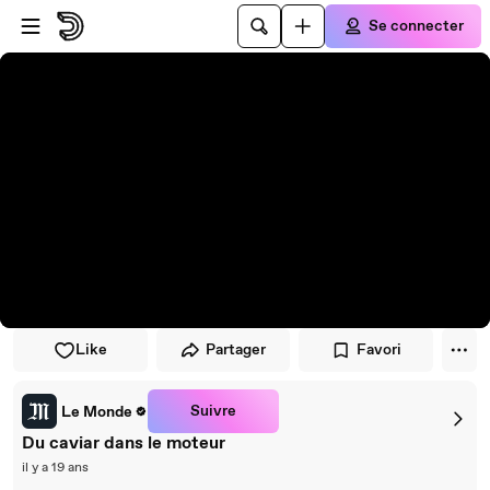
Passer au player
Passer au contenu principal
Se connecter
Like
Partager
Favori
Suivre
Le Monde
Du caviar dans le moteur
il y a 19 ans