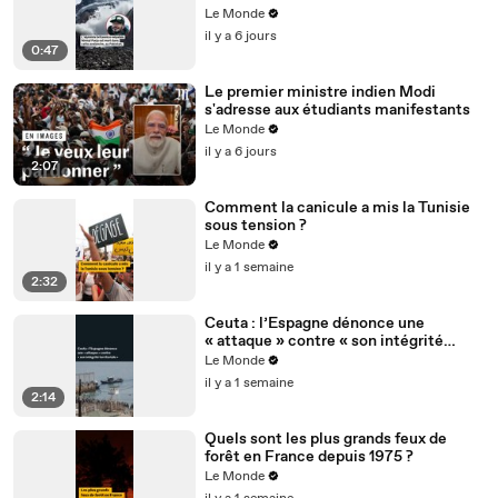
Le Monde
il y a 6 jours
0:47
Le premier ministre indien Modi
s'adresse aux étudiants manifestants
Le Monde
il y a 6 jours
2:07
Comment la canicule a mis la Tunisie
sous tension ?
Le Monde
il y a 1 semaine
2:32
Ceuta : l’Espagne dénonce une
« attaque » contre « son intégrité
territoriale »
Le Monde
il y a 1 semaine
2:14
Quels sont les plus grands feux de
forêt en France depuis 1975 ?
Le Monde