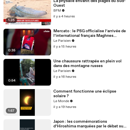
La physalie envahit des plages du Sud-
Ouest
BFM
il y a 4 heures
1:26
Mercato : le PSG officialise l’arrivée de
l’international français Maghnes
Akliouche
Le Parisien
il y a 15 heures
0:35
Une chaussure rattrapée en plein vol
dans des montagne russes
Le Parisien
il y a 16 heures
0:54
Comment fonctionne une éclipse
solaire ?
Le Monde
il y a 19 heures
1:57
Japon : les commémorations
d’Hiroshima marquées par le débat sur