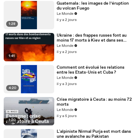
Guatemala : les images de l’éruption
du volcan Fuego
Le Monde
il y a 2 jours
1:28
Ukraine : des frappes russes font au
moins 17 morts à Kiev et dans ses
environs, des entrepôts touchés
Le Monde
il y a 2 jours
1:41
Comment ont évolué les relations
entre les Etats-Unis et Cuba ?
Le Monde
il y a 3 jours
4:20
Crise migratoire à Ceuta : au moins 72
morts
Le Monde
il y a 5 jours
1:20
L'alpiniste Nirmal Purja est mort dans
une avalanche au Pakistan