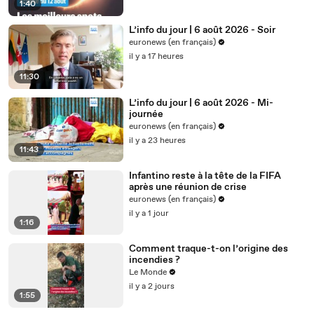
1:40
L’info du jour | 6 août 2026 - Soir
euronews (en français)
il y a 17 heures
11:30
L’info du jour | 6 août 2026 - Mi-
journée
euronews (en français)
il y a 23 heures
11:43
Infantino reste à la tête de la FIFA
après une réunion de crise
euronews (en français)
il y a 1 jour
1:16
Comment traque-t-on l’origine des
incendies ?
Le Monde
il y a 2 jours
1:55