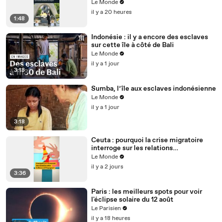
l’arme nucléaire
Le Monde
il y a 20 heures
1:48
Indonésie : il y a encore des esclaves
sur cette île à côté de Bali
Le Monde
il y a 1 jour
3:18
Sumba, l’île aux esclaves indonésienne
Le Monde
il y a 1 jour
3:18
Ceuta : pourquoi la crise migratoire
interroge sur les relations
diplomatiques entre le Maroc et
Le Monde
l’Espagne ?
il y a 2 jours
3:36
Paris : les meilleurs spots pour voir
l'éclipse solaire du 12 août
Le Parisien
il y a 18 heures