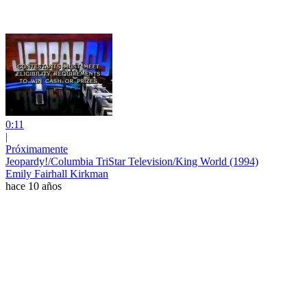
0:11
|
Próximamente
Jeopardy!/Columbia TriStar Television/King World (1994)
Emily Fairhall Kirkman
hace 10 años