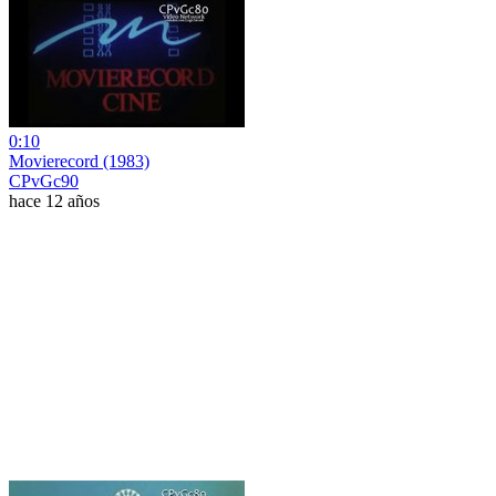
0:10
Movierecord (1983)
CPvGc90
hace 12 años