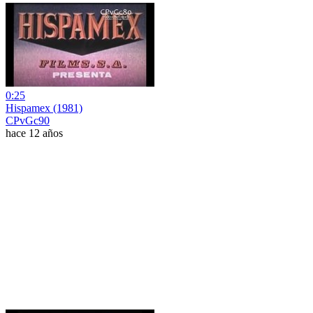
0:25
Hispamex (1981)
CPvGc90
hace 12 años