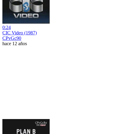
0:24
CIC Video (1987)
CPvGc90
hace 12 años