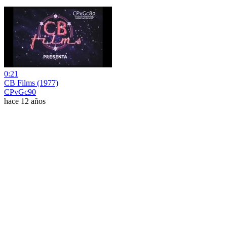
0:21
CB Films (1977)
CPvGc90
hace 12 años