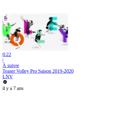
0:22
|
À suivre
Teaser Volley Pro Saison 2019-2020
LNV
il y a 7 ans