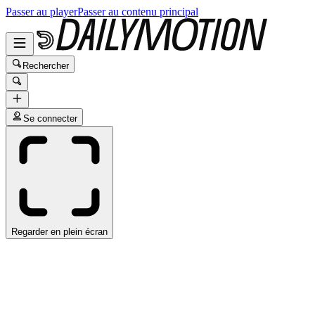
Passer au player
Passer au contenu principal
Rechercher
Se connecter
Regarder en plein écran