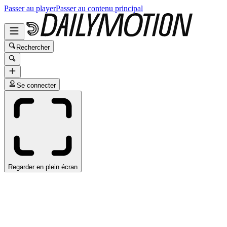
Passer au player
Passer au contenu principal
Rechercher
Se connecter
Regarder en plein écran