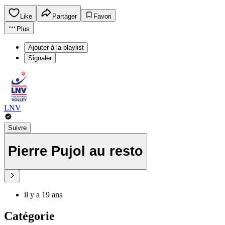
Like
Partager
Favori
Plus
Ajouter à la playlist
Signaler
LNV
Suivre
Pierre Pujol au resto
il y a 19 ans
Catégorie