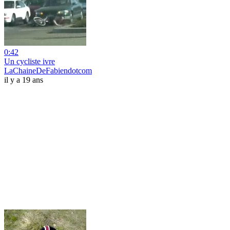
0:42
Un cycliste ivre
LaChaineDeFabiendotcom
il y a 19 ans