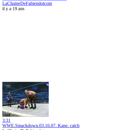
LaChaineDeFabiendotcom
il y a 19 ans
3:31
WWE.Smackdown.03.16.07. Kane. catch