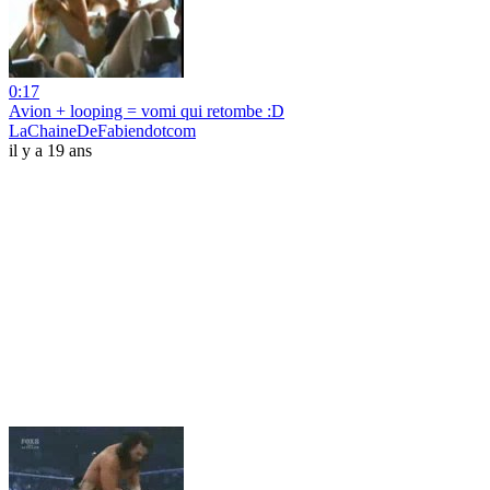
0:17
Avion + looping = vomi qui retombe :D
LaChaineDeFabiendotcom
il y a 19 ans