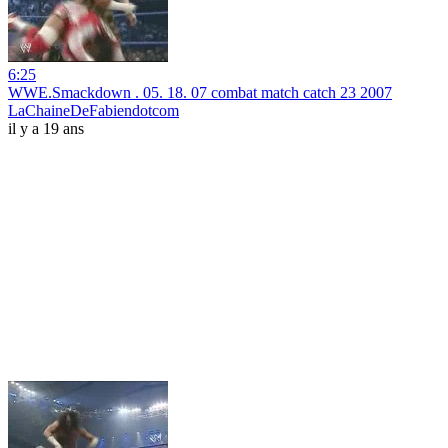
6:25
WWE.Smackdown . 05. 18. 07 combat match catch 23 2007
LaChaineDeFabiendotcom
il y a 19 ans