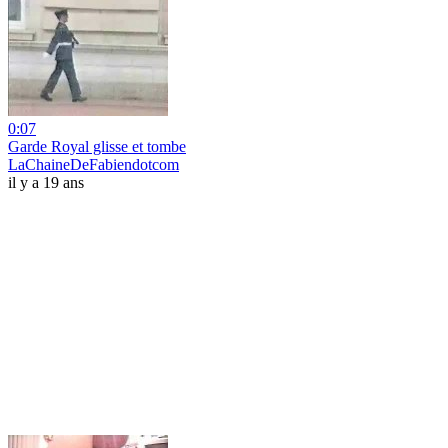
0:07
Garde Royal glisse et tombe
LaChaineDeFabiendotcom
il y a 19 ans