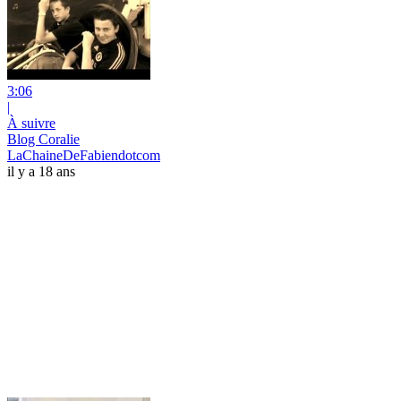
3:06
|
À suivre
Blog Coralie
LaChaineDeFabiendotcom
il y a 18 ans