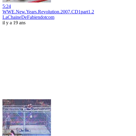
5:24
WWE.New.Years.Revolution.2007.CD1part1.2
LaChaineDeFabiendotcom
il y a 19 ans