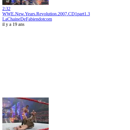
2:32
WWE.New.Years.Revolution.2007.CD1part1.3
LaChaineDeFabiendotcom
il y a 19 ans