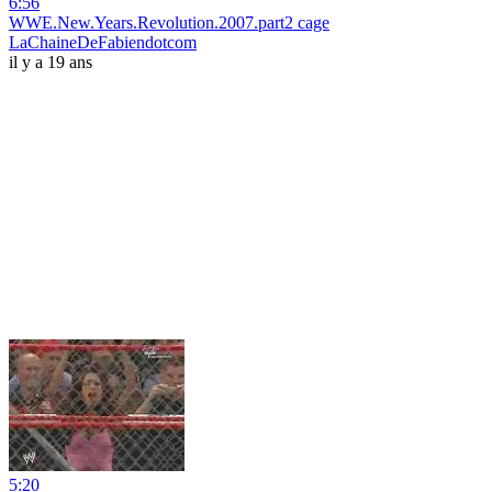
6:56
WWE.New.Years.Revolution.2007.part2 cage
LaChaineDeFabiendotcom
il y a 19 ans
5:20