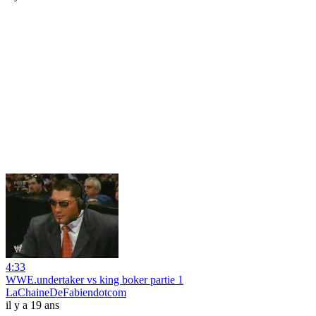
4:33
WWE.undertaker vs king boker partie 1
LaChaineDeFabiendotcom
il y a 19 ans