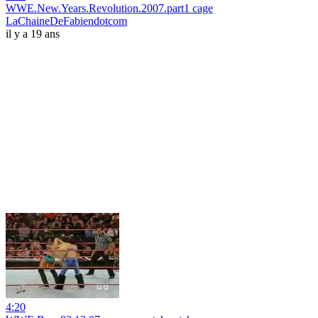
WWE.New.Years.Revolution.2007.part1 cage
LaChaineDeFabiendotcom
il y a 19 ans
4:20