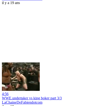
il y a 19 ans
4:56
WWE.undertaker vs king boker part 3/3
LaChaineDeFabiendotcom