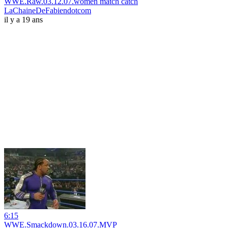
WWE.Raw.03.12.07.women match catch
LaChaineDeFabiendotcom
il y a 19 ans
6:15
WWE.Smackdown.03.16.07.MVP