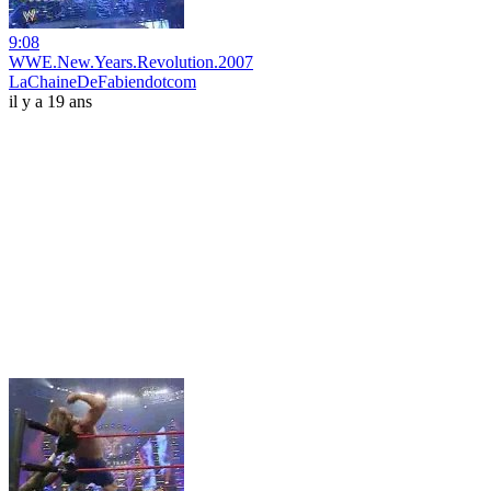
9:08
WWE.New.Years.Revolution.2007
LaChaineDeFabiendotcom
il y a 19 ans