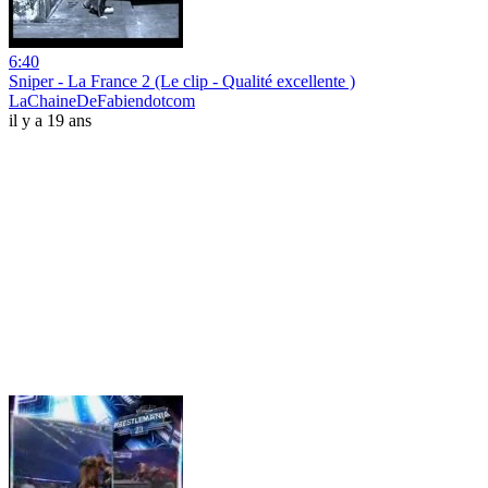
6:40
Sniper - La France 2 (Le clip - Qualité excellente )
LaChaineDeFabiendotcom
il y a 19 ans