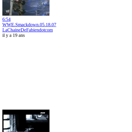
6:54
WWE.Smackdown.05.18.07
LaChaineDeFabiendotcom
il y a 19 ans