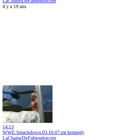
LaChaineDeFabiendotcom
il y a 19 ans
14:13
WWE.Smackdown.03.16.07.mr kennedy
LaChaineDeFabiendotcom