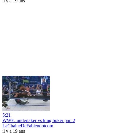
il y a 19 ans
5:21
WWE. undertaker vs king boker part 2
LaChaineDeFabiendotcom
il y a 19 ans