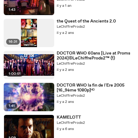
il y a 1 an
1:43
the Quest of the Ancients 2.0
LeChiffreProds2
il y a 2 ans
16:31
DOCTOR WHO 60ans [Live at Proms
2024]©LeChiffreProds2™ (1)
LeChiffreProds2
il y a 2 ans
1:00:51
DOCTOR WHO la fin de l'Ere 2005
[16_9ème 1080p]ᴴᴰ
LeChiffreProds2
il y a 2 ans
1:41
KAMELOTT
LeChiffreProds2
il y a 6 ans