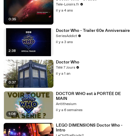
Tele-Loisirs.fr
il y a 4 ans
0:35
Doctor Who - Trailer 60e Anniversaire
SeriesAddict
il y a 3 ans
2:38
Doctor Who
Télé 7 Jours
il y a 1 an
0:37
DOCTOR WHO est à PORTÉE DE
MAIN
Antithesium
il y a 6 semaines
1:06
LEGO DIMENSIONS Doctor Who -
Intro
LeChiffreProds2