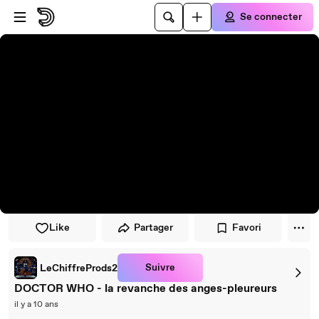
Passer au player
Passer au contenu principal
Se connecter
Like
Partager
Favori
Suivre
LeChiffreProds2
DOCTOR WHO - la revanche des anges-pleureurs
il y a 10 ans