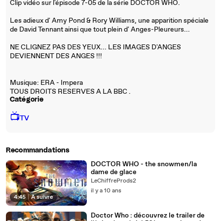
Clip vidéo sur l'épisode 7-05 de la série DOCTOR WHO.
Les adieux d' Amy Pond & Rory Williams, une apparition spéciale
de David Tennant ainsi que tout plein d' Anges-Pleureurs...
NE CLIGNEZ PAS DES YEUX... LES IMAGES D'ANGES
DEVIENNENT DES ANGES !!!
Musique: ERA - Impera
TOUS DROITS RESERVES A LA BBC .
Catégorie
📺
TV
Recommandations
DOCTOR WHO - the snowmen/la
dame de glace
LeChiffreProds2
il y a 10 ans
4:45
|
À suivre
Doctor Who : découvrez le trailer de