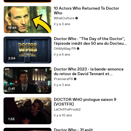
10 Actors Who Returned To Doctor
Who
WhatCulture
il y a 3 ans
11:49
Doctor Who : ''The Day of the Doctor'',
l'épisode inédit des 50 ans du Docteur
en simultané dans 75 pays
OhMyMag FR
il y a 5 ans
2:54
Doctor Who 2023 - la bande-annonce
du retour de David Tennant et
Catherine Tate
PremiereFR
il y a 3 ans
0:41
DOCTOR WHO prologue saison 9
(VOSTFR)
LeChiffreProds2
il y a 10 ans
1:55
Doctor Who - 31 août