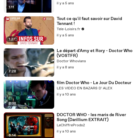
il y a 5 ans
1:11
Tout ce qu'il faut savoir sur David
Tennant !
Tele-Loisirs.fr
il y a 5 ans
1:27
Le départ d'Amy et Rory - Doctor Who
(VOSTFR)
Doctor Whovians
il y a 8 ans
7:28
film Doctor Who - Le Jour Du Docteur
LES VIDEO EN BAZARS D' ALEX
il y a 10 ans
2:38
DOCTOR WHO - les maris de River
Song (Darillium EXTRAIT)
LeChiffreProds2
il y a 10 ans
6:14