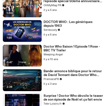
l'épisode spécial 50ème anniversaire
avec David Tennant et Matt Smith
OhMyMag FR
il y a 5 ans
1:00
DOCTOR WHO : Les génériques
depuis 1963
Serieously
il y a 5 ans
1:55
Doctor Who Saison 1 Episode 1 Rose -
BBC TV Trailer
Weeping Angel
il y a 10 ans
0:47
Bande-annonce biblique pour le retour
de David Tennant dans Doctor Who
(VO)
PremiereFR
il y a 3 ans
2:38
Surprise ! Doctor Who dévoile le teaser
de son épisode de Noël et ça fait envie
Tele-Loisirs.fr