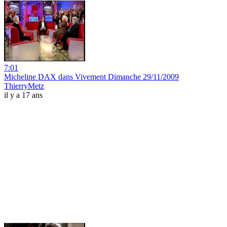
7:01
Micheline DAX dans Vivement Dimanche 29/11/2009
ThierryMetz
il y a 17 ans