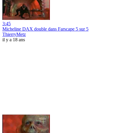
3:45
Micheline DAX double dans Farscape 5 sur 5
ThierryMetz
il y a 18 ans