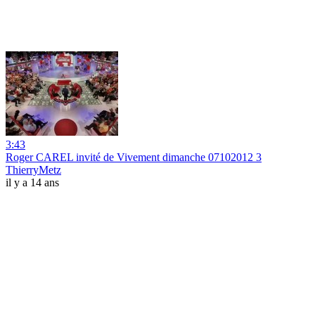
3:43
Roger CAREL invité de Vivement dimanche 07102012 3
ThierryMetz
il y a 14 ans