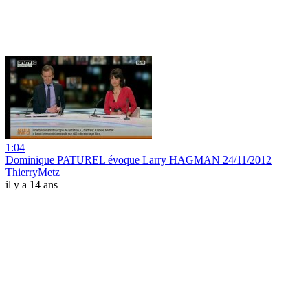
1:04
Dominique PATUREL évoque Larry HAGMAN 24/11/2012
ThierryMetz
il y a 14 ans