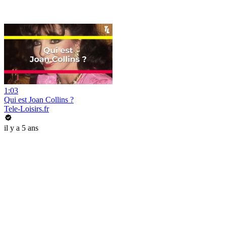
1:03
Qui est Joan Collins ?
Tele-Loisirs.fr
il y a 5 ans