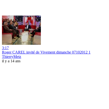
3:17
Roger CAREL invité de Vivement dimanche 07102012 1
ThierryMetz
il y a 14 ans