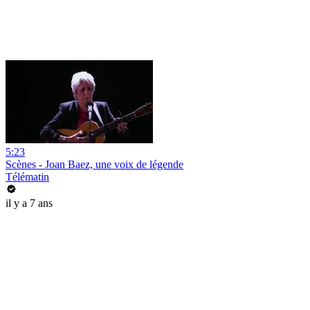
5:23
Scènes - Joan Baez, une voix de légende
Télématin
il y a 7 ans