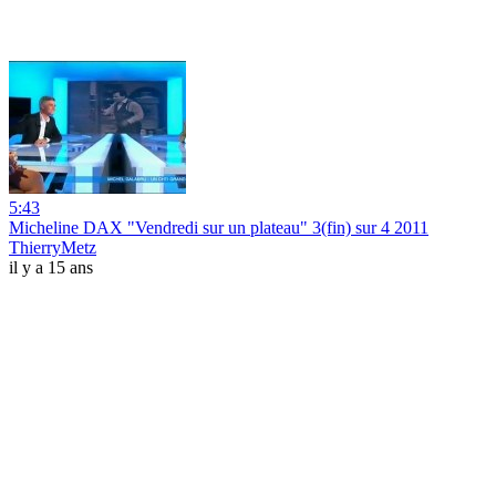
5:43
Micheline DAX "Vendredi sur un plateau" 3(fin) sur 4 2011
ThierryMetz
il y a 15 ans