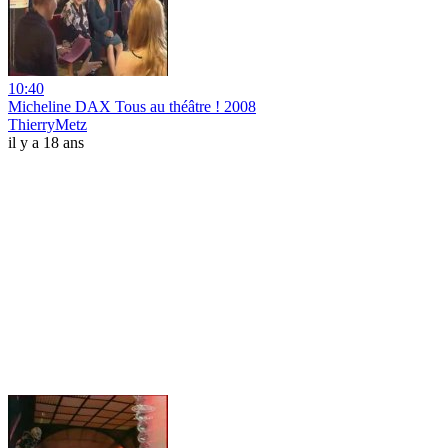
10:40
Micheline DAX Tous au théâtre ! 2008
ThierryMetz
il y a 18 ans