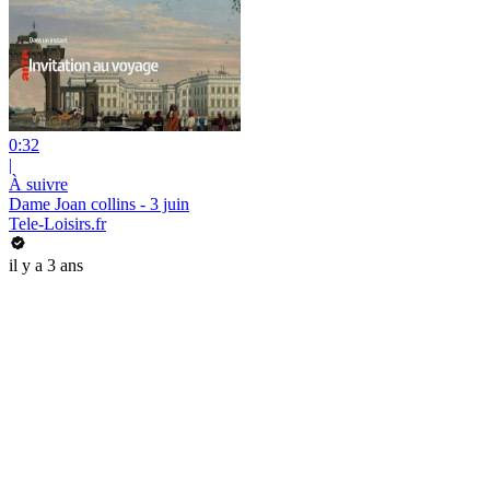
0:32
|
À suivre
Dame Joan collins - 3 juin
Tele-Loisirs.fr
il y a 3 ans