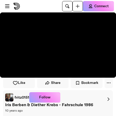
Skip to player
Skip to main content
Connect
Like
Share
Bookmark
Follow
fritz0151
Iris Berben & Diether Krebs - Fahrschule 1986
10 years ago