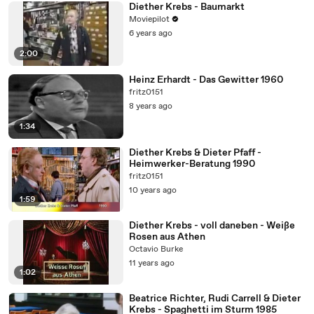
Diether Krebs - Baumarkt
Moviepilot
6 years ago
2:00
Heinz Erhardt - Das Gewitter 1960
fritz0151
8 years ago
1:34
Diether Krebs & Dieter Pfaff -
Heimwerker-Beratung 1990
fritz0151
10 years ago
1:59
Diether Krebs - voll daneben - Weiße
Rosen aus Athen
Octavio Burke
11 years ago
1:02
Beatrice Richter, Rudi Carrell & Dieter
Krebs - Spaghetti im Sturm 1985