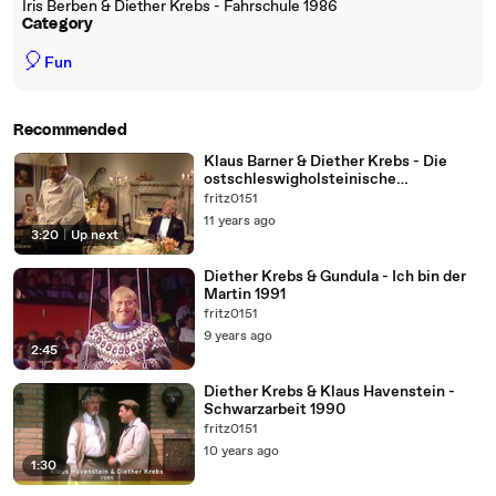
Iris Berben & Diether Krebs - Fahrschule 1986
Category
🎈
Fun
Recommended
Klaus Barner & Diether Krebs - Die
ostschleswigholsteinische
Wildflugente 1990
fritz0151
11 years ago
3:20
|
Up next
Diether Krebs & Gundula - Ich bin der
Martin 1991
fritz0151
9 years ago
2:45
Diether Krebs & Klaus Havenstein -
Schwarzarbeit 1990
fritz0151
10 years ago
1:30