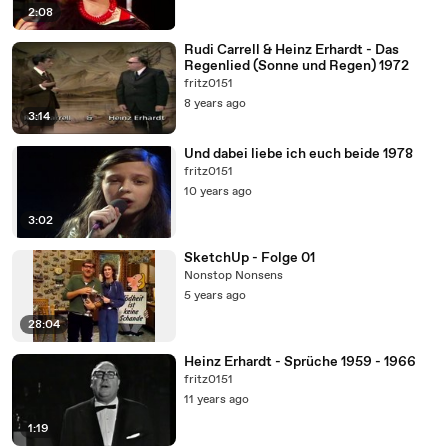
2:08
Rudi Carrell & Heinz Erhardt - Das
Regenlied (Sonne und Regen) 1972
fritz0151
8 years ago
3:14
Und dabei liebe ich euch beide 1978
fritz0151
10 years ago
3:02
SketchUp - Folge 01
Nonstop Nonsens
5 years ago
28:04
Heinz Erhardt - Sprüche 1959 - 1966
fritz0151
11 years ago
1:19