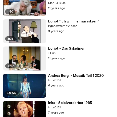
Marius Silas
11 years ago
1:50
Loriot "Ich will hier nur sitzen"
IrgendwasmitVideos
3 years ago
3:35
Loriot - Das Galadiner
J Fun
11 years ago
4:49
Andrea Berg_- Mosaik Teil 1 2020
fritz0151
6 years ago
59:54
Inka - Spielverderber 1985
fritz0151
7 years ago