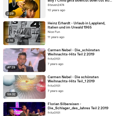
Boy / Child gets bowlcut bowl cut 80er
/ 90er
Steven2474
10 years ago
2:29
Heinz Erhardt - Urlaub in Lappland,
Italien und im Urwald 1965
Nice Fun
11 years ago
2:15
Carmen Nebel - Die_schönsten
Weihnachts-Hits Teil 2 2019
fritz0151
7 years ago
47:28
Carmen Nebel - Die schönsten
Weihnachts-Hits Teil_1 2019
fritz0151
7 years ago
59:32
Florian Silbereisen -
Die_Schlager_des_Jahres Teil 2 2019
fritz0151