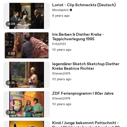
Loriot - Clip Schmeckts (Deutsch)
Moviepilot
6 years ago
4:09
Iris Berben & Diether Krebs -
Teppichverlegung 1985
fritz0151
10 years ago
2:23
legendärer Sketch Sketchup Diether
Krebs Beatrice Richter
Steven2474
10 years ago
0:31
ZDF Ferienprogramm I 80er Jahre
Steven2474
10 years ago
3:40
Kind / Junge bekommt Pottschnitt -