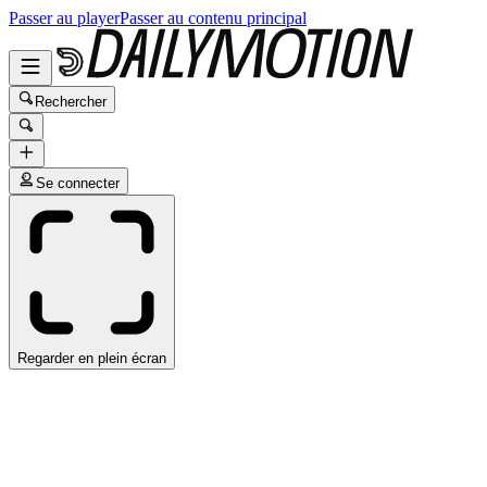
Passer au player
Passer au contenu principal
Rechercher
Se connecter
Regarder en plein écran