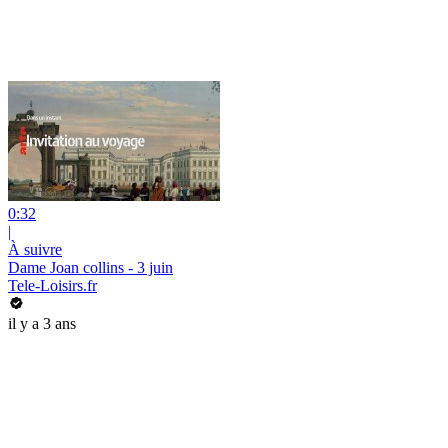
0:32
|
À suivre
Dame Joan collins - 3 juin
Tele-Loisirs.fr
il y a 3 ans