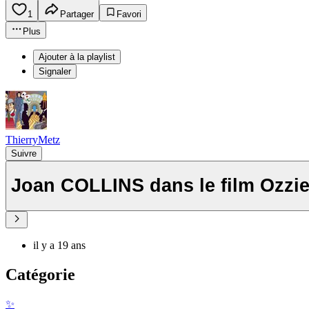
1
Partager
Favori
Plus
Ajouter à la playlist
Signaler
ThierryMetz
Suivre
Joan COLLINS dans le film Ozzie
il y a 19 ans
Catégorie
✨