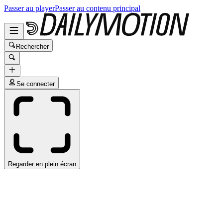
Passer au player
Passer au contenu principal
Rechercher
Se connecter
Regarder en plein écran