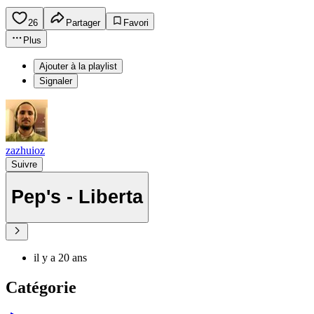
26
Partager
Favori
Plus
Ajouter à la playlist
Signaler
zazhuioz
Suivre
Pep's - Liberta
il y a 20 ans
Catégorie