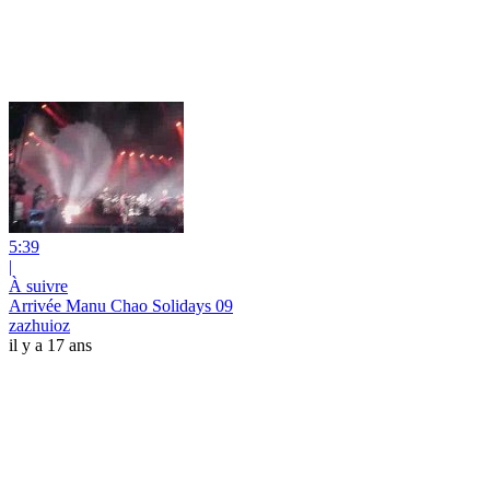
5:39
|
À suivre
Arrivée Manu Chao Solidays 09
zazhuioz
il y a 17 ans