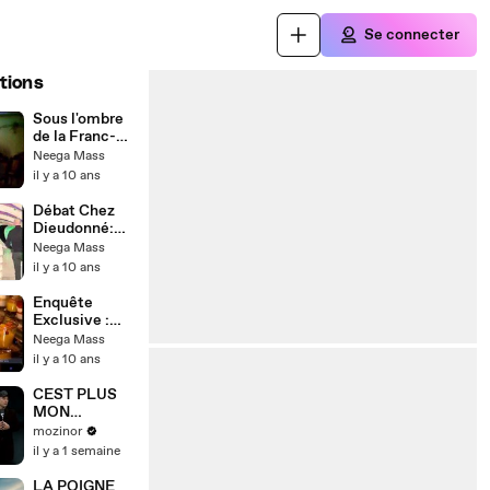
Se connecter
tions
Sous l'ombre
de la Franc-
maçonnerie:
Neega Mass
Le secret
il y a 10 ans
dévoilé
Débat Chez
Dieudonné:
Alain Soral
Neega Mass
donne des
il y a 10 ans
coups de
poings à un
Enquête
juif en direct
Exclusive :
Vie de Luxe
Neega Mass
des
il y a 10 ans
milliardaires:
CEST PLUS
MON
DONALD
mozinor
il y a 1 semaine
LA POIGNE