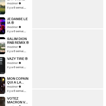
mozinor
il y a 6 semaines
JE DANSE LE
IA ®
mozinor
il y a 6 semaines
SALIM DION
RNB REMIX ®
mozinor
il y a 6 semaines
VAZY TIRE ®
mozinor
il y a 6 semaines
MON COPAIN
QUI A LA
MEME VOIX
mozinor
®
il y a 6 semaines
VOTEZ
MACRON VL