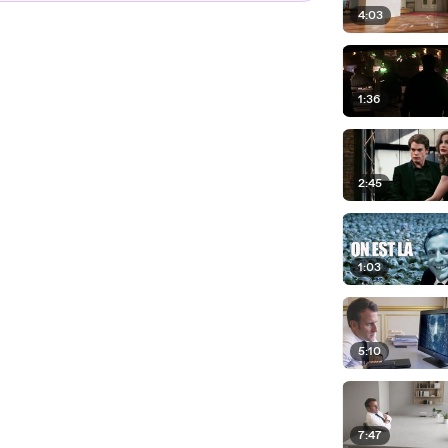
4:03
1:36
2:45
1:03
5:10
7:47