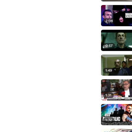
2:06
0:57
1:49
1:31
1:32