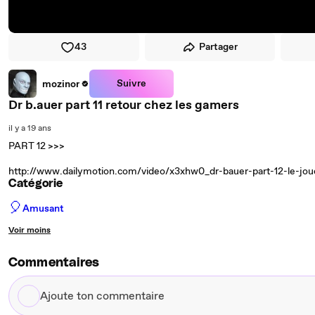
43
Partager
Suivre
mozinor
Dr b.auer part 11 retour chez les gamers
il y a 19 ans
PART 12 >>>
http://www.dailymotion.com/video/x3xhw0_dr-bauer-part-12-le-jou
Catégorie
🎈
Amusant
Voir moins
Commentaires
Ajoute
ton