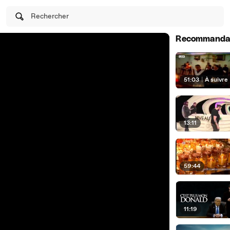
Rechercher
Recommanda
51:03
|
À suivre
13:11
59:44
11:19