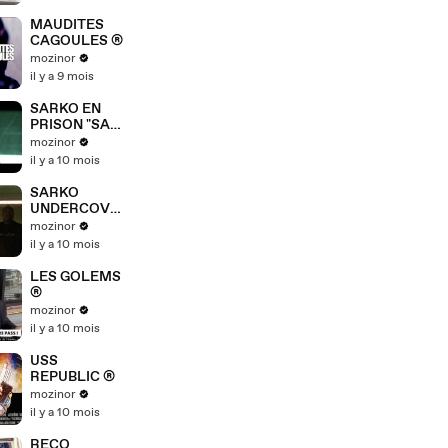
MAUDITES
CAGOULES ®
mozinor
il y a 9 mois
SARKO EN
PRISON "SAY
MY NAME" ®
mozinor
il y a 10 mois
SARKO
UNDERCOVE
R
mozinor
il y a 10 mois
LES GOLEMS
®
mozinor
il y a 10 mois
USS
REPUBLIC ®
mozinor
il y a 10 mois
RECO