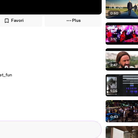
0:50
Favori
Plus
3:17
2:47
et_fun
1:05
0:43