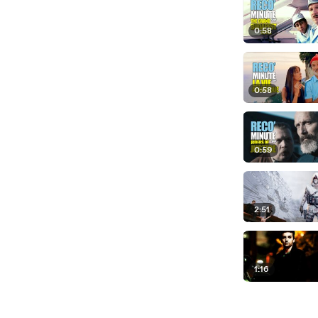
0:58
0:58
0:59
2:51
1:16