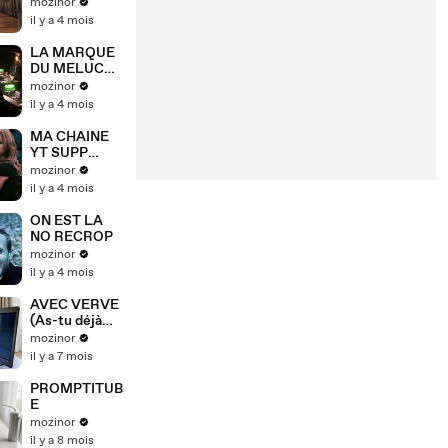
POUR DAILY
mozinor
il y a 4 mois
LA MARQUE
DU MELUCHE
®
mozinor
il y a 4 mois
MA CHAINE
YT SUPP
DANS 3
mozinor
JOURS ?
il y a 4 mois
ON EST LA
NO RECROP
mozinor
il y a 4 mois
AVEC VERVE
(As-tu déjà
chuté si bas ?)
mozinor
il y a 7 mois
PROMPTITUB
E
mozinor
il y a 8 mois