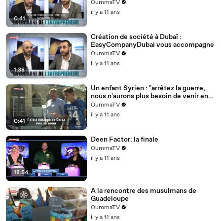
OummaTV
il y a 11 ans
0:41
Création de société à Dubaï :
EasyCompanyDubai vous accompagne
OummaTV
il y a 11 ans
1:38
Un enfant Syrien : "arrêtez la guerre,
nous n'aurons plus besoin de venir en
Europe"
OummaTV
il y a 11 ans
0:41
Deen Factor: la finale
OummaTV
il y a 11 ans
18:54
A la rencontre des musulmans de
Guadeloupe
OummaTV
il y a 11 ans