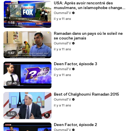
USA: Après avoir rencontré des
musulmans, un islamophobe change
d'avis sur l'islam
OummaTV
il y a 11 ans
1:58
Ramadan dans un pays où le soleil ne
se couche jamais
OummaTV
il y a 11 ans
1:47
Deen Factor, épisode 3
OummaTV
il y a 11 ans
15:46
Best of Chalghoumi Ramadan 2015
OummaTV
il y a 11 ans
1:42
Deen Factor, épisode 2
OummaTV