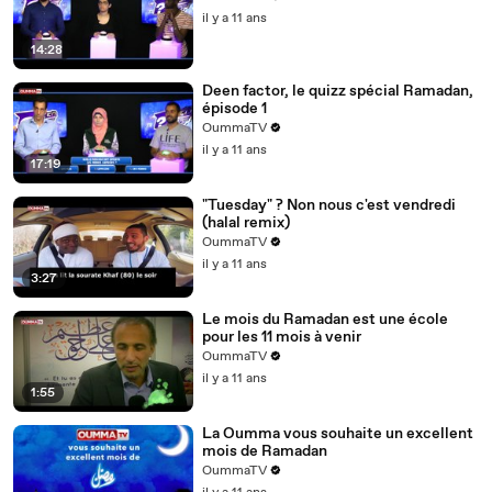
il y a 11 ans
14:28
Deen factor, le quizz spécial Ramadan,
épisode 1
OummaTV
il y a 11 ans
17:19
"Tuesday" ? Non nous c'est vendredi
(halal remix)
OummaTV
il y a 11 ans
3:27
Le mois du Ramadan est une école
pour les 11 mois à venir
OummaTV
il y a 11 ans
1:55
La Oumma vous souhaite un excellent
mois de Ramadan
OummaTV