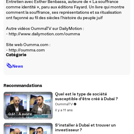
Entretien avec Esther Benbassa, auteure de « La souffrance
comme identité », paru aux éditions Fayard. Un livre qui montre
comment la souffrance, ses représentations et sa ritualisation
ont façonné au fil des siècles l'histoire du peuple juif
Autre vidéos OummaTV sur DailyMotion :
- http://www.dailymotion.com/oumma
Site web Oumma.com :
- http://oumma.com
Catégorie
🗞
News
Recommandations
Quel est le type de société
susceptible d’être créé à Dubaï ?
OummaTV
il y a 11 ans
0:51
|
À suivre
S’installer à Dubaï et trouver un
investisseur ?