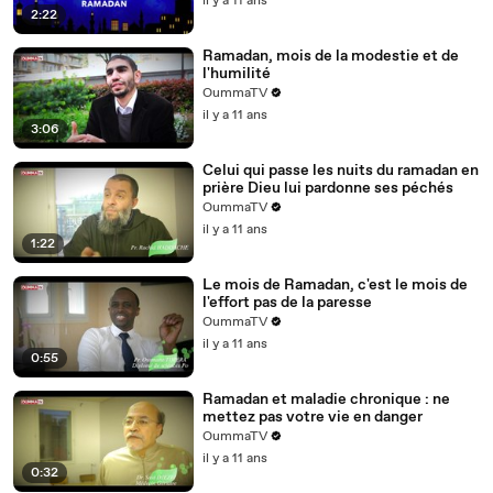
il y a 11 ans
2:22
Ramadan, mois de la modestie et de
l'humilité
OummaTV
il y a 11 ans
3:06
Celui qui passe les nuits du ramadan en
prière Dieu lui pardonne ses péchés
OummaTV
il y a 11 ans
1:22
Le mois de Ramadan, c'est le mois de
l'effort pas de la paresse
OummaTV
il y a 11 ans
0:55
Ramadan et maladie chronique : ne
mettez pas votre vie en danger
OummaTV
il y a 11 ans
0:32