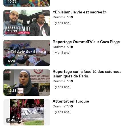
10:58
«En Islam, la vie est sacrée !»
OummaTV
il y a 11 ans
10:09
Reportage OummaTV sur Gaza Plage
OummaTV
il y a 11 ans
5:28
Reportage sur la faculté des sciences
islamiques de Paris
OummaTV
il y a 11 ans
12:28
Attentat en Turquie
OummaTV
il y a 11 ans
0:45