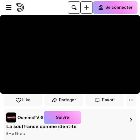
Passer au player
Passer au contenu principal
Se connecter
Like
Partager
Favori
Suivre
OummaTV
La souffrance comme identité
il y a 19 ans