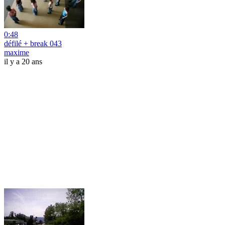
0:48
défilé + break 043
maxime
il y a 20 ans