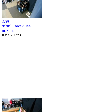
2:59
défilé + break 044
maxime
il y a 20 ans