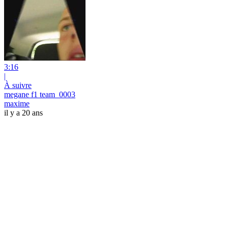
3:16
|
À suivre
megane f1 team_0003
maxime
il y a 20 ans