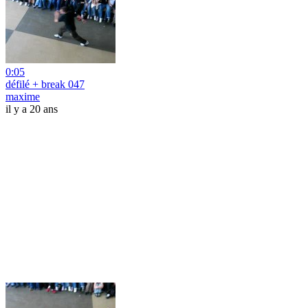
0:05
défilé + break 047
maxime
il y a 20 ans