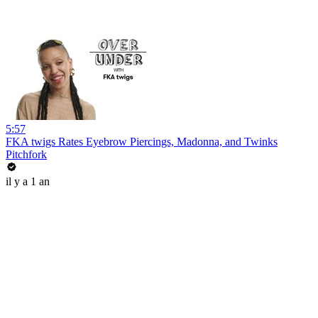
5:57
FKA twigs Rates Eyebrow Piercings, Madonna, and Twinks
Pitchfork
il y a 1 an