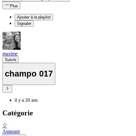
Plus
Ajouter à la playlist
Signaler
maxime
Suivre
champo 017
il y a 20 ans
Catégorie
🎈
Amusant