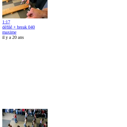
1:17
défilé + break 040
maxime
il y a 20 ans