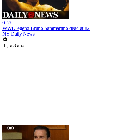
0:55
WWE legend Bruno Sammartino dead at 82
NY Daily News
il y a 8 ans