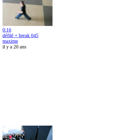
0:16
défilé + break 045
maxime
il y a 20 ans