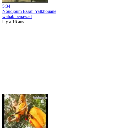
5:34
Noudjoum Essaf- Yalkhouane
wahab benawad
il y a 16 ans