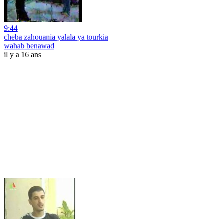
9:44
cheba zahouania yalala ya tourkia
wahab benawad
il y a 16 ans