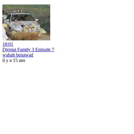
18:01
Djemai Family 3 Episode 7
wahab benawad
il y a 15 ans