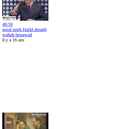
49:59
good spirit Hafid deradji
wahab benawad
il y a 16 ans