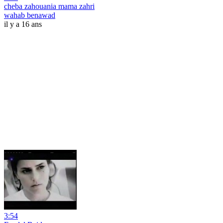
cheba zahouania mama zahri
wahab benawad
il y a 16 ans
3:54