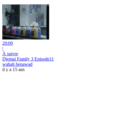
20:09
|
À suivre
Djemai Family 3 Episode11
wahab benawad
il y a 15 ans