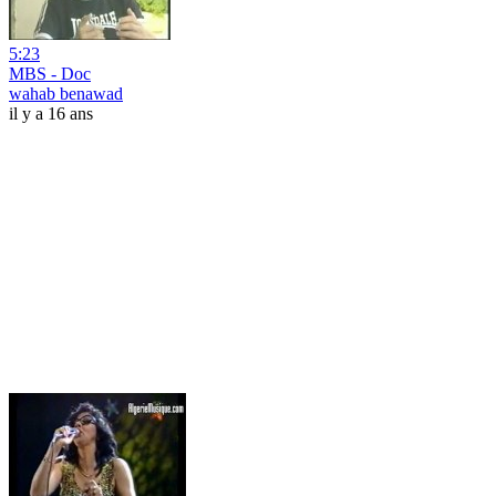
5:23
MBS - Doc
wahab benawad
il y a 16 ans