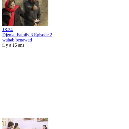
18:24
Djemai Family 3 Episode 2
wahab benawad
il y a 15 ans