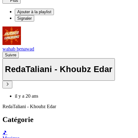
Plus
Ajouter à la playlist
Signaler
wahab benawad
Suivre
RedaTaliani - Khoubz Edar
il y a 20 ans
RedaTaliani - Khoubz Edar
Catégorie
🎵