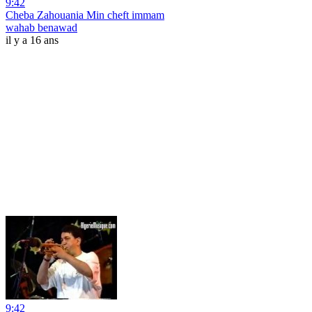
9:42
Cheba Zahouania Min cheft immam
wahab benawad
il y a 16 ans
9:42