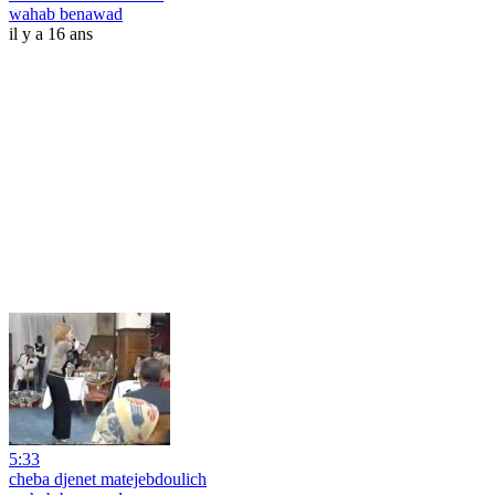
wahab benawad
il y a 16 ans
5:33
cheba djenet matejebdoulich