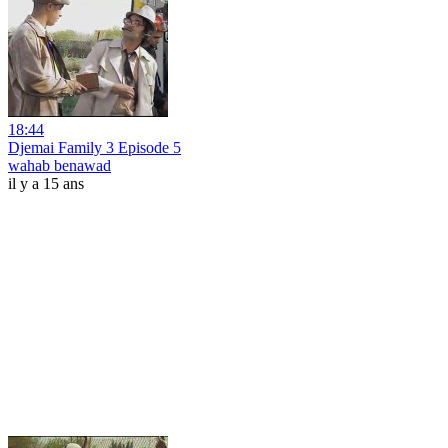
18:44
Djemai Family 3 Episode 5
wahab benawad
il y a 15 ans