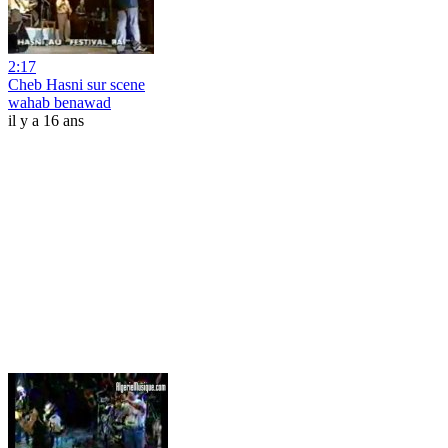
2:17
Cheb Hasni sur scene
wahab benawad
il y a 16 ans