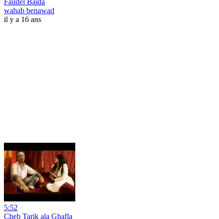
Faudel Baida
wahab benawad
il y a 16 ans
5:52
Cheb Tarik ala Ghafla