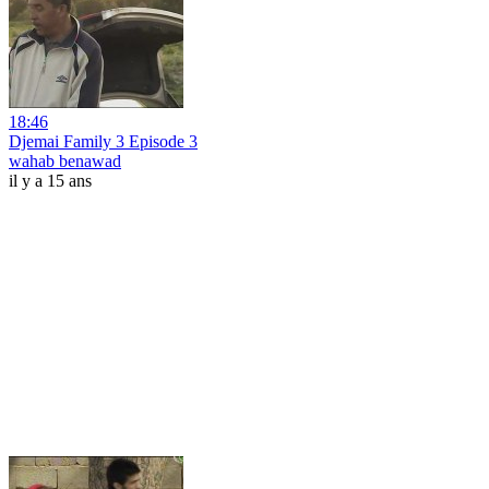
18:46
Djemai Family 3 Episode 3
wahab benawad
il y a 15 ans