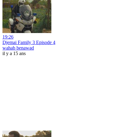
19:26
Djemai Family 3 Episode 4
wahab benawad
il y a 15 ans