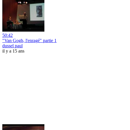
50:42
"Van Gogh, l'enragé" partie 1
dussel paul
il y a 15 ans