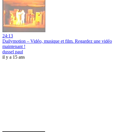
24:13
Dailymotion – Vidéo, musique et film. Regardez une vidéo
maintenant !
dussel paul
il y a 15 ans