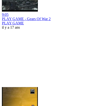
9:05
PLAY GAME - Gears Of War 2
PLAY GAME
il y a 17 ans