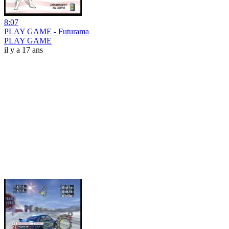
8:07
PLAY GAME - Futurama
PLAY GAME
il y a 17 ans