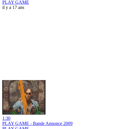
PLAY GAME
il y a 17 ans
1:30
PLAY GAME - Bande Annonce 2009
PLAY GAME