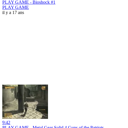
PLAY GAME - Bioshock #1
PLAY GAME
il y a 17 ans
9:42
PLAY GAME - Metal Gear Solid 4 Guns of the Patriots