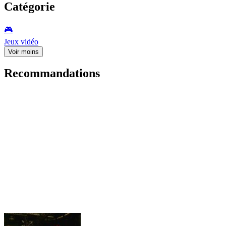
Catégorie
🎮️
Jeux vidéo
Voir moins
Recommandations