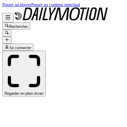
Passer au player
Passer au contenu principal
Rechercher
Se connecter
Regarder en plein écran