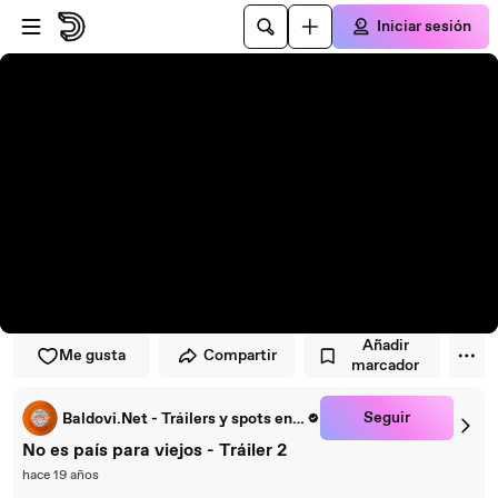
Saltar al reproductor
Saltar al contenido principal
Iniciar sesión
Añadir
Me gusta
Compartir
marcador
Seguir
Baldovi.Net - Tráilers y spots en español
No es país para viejos - Tráiler 2
hace 19 años