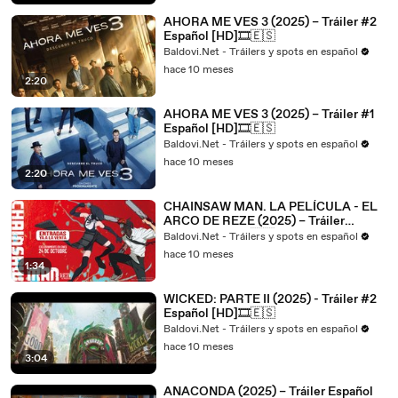
AHORA ME VES 3 (2025) – Tráiler #2
Español [HD]🎞️🇪🇸
Baldovi.Net - Tráilers y spots en español
hace 10 meses
2:20
AHORA ME VES 3 (2025) – Tráiler #1
Español [HD]🎞️🇪🇸
Baldovi.Net - Tráilers y spots en español
hace 10 meses
2:20
CHAINSAW MAN. LA PELÍCULA - EL
ARCO DE REZE (2025) – Tráiler
Español [HD]🎞️🇪🇸
Baldovi.Net - Tráilers y spots en español
hace 10 meses
1:34
WICKED: PARTE II (2025) - Tráiler #2
Español [HD]🎞️🇪🇸
Baldovi.Net - Tráilers y spots en español
hace 10 meses
3:04
ANACONDA (2025) – Tráiler Español