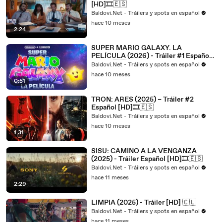
[HD]🎞️🇪🇸
Baldovi.Net - Tráilers y spots en español
hace 10 meses
2:24
SUPER MARIO GALAXY. LA
PELÍCULA (2026) - Tráiler #1 Español
[HD]🎞️🇪🇸
Baldovi.Net - Tráilers y spots en español
hace 10 meses
0:51
TRON: ARES (2025) – Tráiler #2
Español [HD]🎞️🇪🇸
Baldovi.Net - Tráilers y spots en español
hace 10 meses
1:31
SISU: CAMINO A LA VENGANZA
(2025) - Tráiler Español [HD]🎞️🇪🇸
Baldovi.Net - Tráilers y spots en español
hace 11 meses
2:29
LIMPIA (2025) - Tráiler [HD] 🇨🇱
Baldovi.Net - Tráilers y spots en español
hace 11 meses