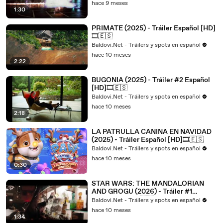
hace 9 meses
1:30
PRIMATE (2025) - Tráiler Español [HD]
🎞️🇪🇸
Baldovi.Net - Tráilers y spots en español
hace 10 meses
2:22
BUGONIA (2025) - Tráiler #2 Español
[HD]🎞️🇪🇸
Baldovi.Net - Tráilers y spots en español
hace 10 meses
2:18
LA PATRULLA CANINA EN NAVIDAD
(2025) - Tráiler Español [HD]🎞️🇪🇸
Baldovi.Net - Tráilers y spots en español
hace 10 meses
0:30
STAR WARS: THE MANDALORIAN
AND GROGU (2026) - Tráiler #1
Español [HD]🎞️🇪🇸
Baldovi.Net - Tráilers y spots en español
hace 10 meses
1:34