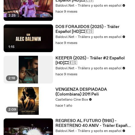
Español [HD]🎞️🇪🇸
Baldovi.Net - Tráilers y spots en español
hace 9 meses
2:25
DOS FORAJIDOS (2025) - Tráiler
Español [HD]🎞️🇪🇸
Baldovi.Net - Tráilers y spots en español
hace 9 meses
1:15
KEEPER (2025) - Tráiler #2 Español
[HD]🎞️🇪🇸
Baldovi.Net - Tráilers y spots en español
hace 9 meses
2:18
VENGENZA DESPIADADA
(Colombiana) 2011 Peli
Castellano Cine Box
hace 1 año
2:09
REGRESO AL FUTURO (1985) -
REESTRENO 40 ANIV - Tráiler Español
[HD]🎞️🇪🇸
Baldovi.Net - Tráilers y spots en español