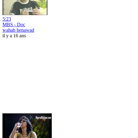
5:23
MBS - Doc
wahab benawad
il y a 16 ans