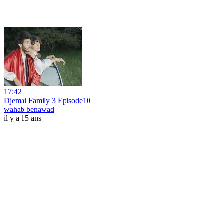
17:42
Djemai Family 3 Episode10
wahab benawad
il y a 15 ans