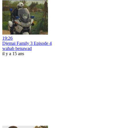
19:26
Djemai Family 3 Episode 4
wahab benawad
il y a 15 ans