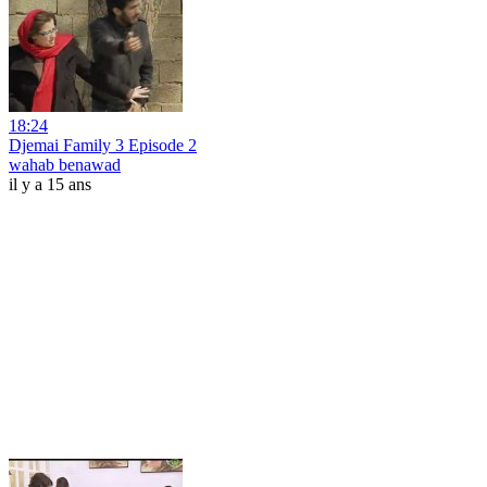
18:24
Djemai Family 3 Episode 2
wahab benawad
il y a 15 ans