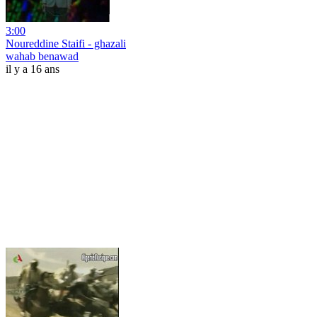
3:00
Noureddine Staifi - ghazali
wahab benawad
il y a 16 ans