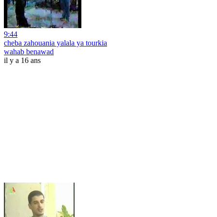
9:44
cheba zahouania yalala ya tourkia
wahab benawad
il y a 16 ans