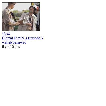
18:44
Djemai Family 3 Episode 5
wahab benawad
il y a 15 ans