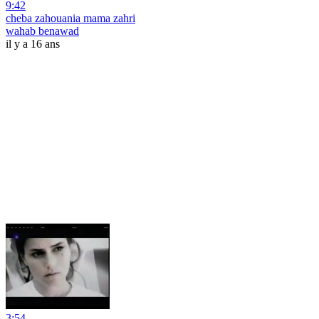
9:42
cheba zahouania mama zahri
wahab benawad
il y a 16 ans
3:54