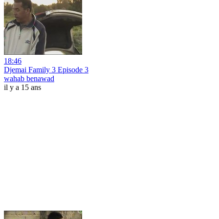
18:46
Djemai Family 3 Episode 3
wahab benawad
il y a 15 ans