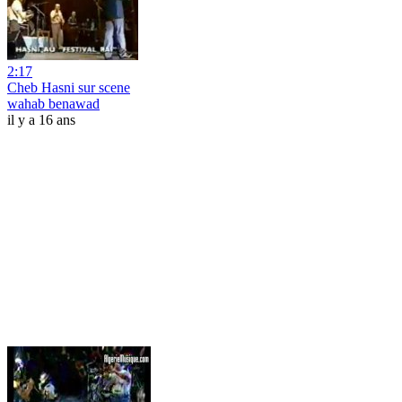
2:17
Cheb Hasni sur scene
wahab benawad
il y a 16 ans