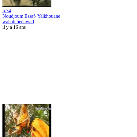
5:34
Noudjoum Essaf- Yalkhouane
wahab benawad
il y a 16 ans