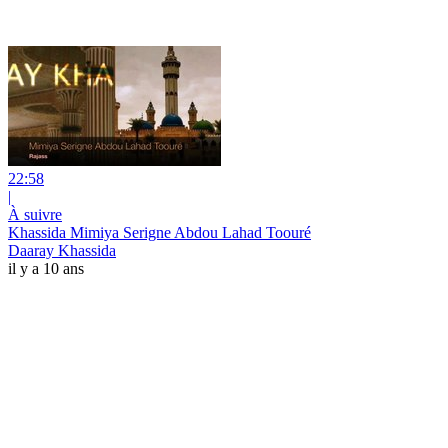
22:58
|
À suivre
Khassida Mimiya Serigne Abdou Lahad Toouré
Daaray Khassida
il y a 10 ans