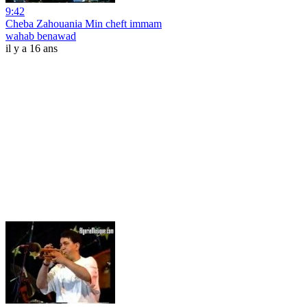
9:42
Cheba Zahouania Min cheft immam
wahab benawad
il y a 16 ans