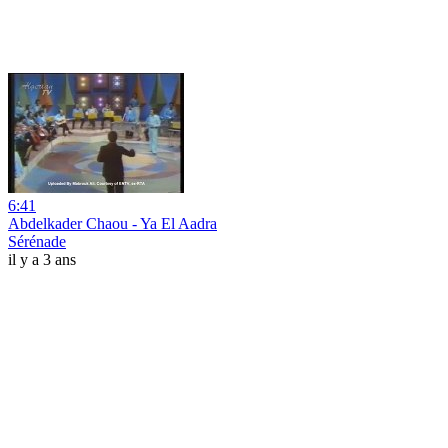
6:41
Abdelkader Chaou - Ya El Aadra
Sérénade
il y a 3 ans