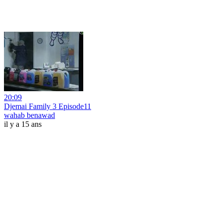
20:09
Djemai Family 3 Episode11
wahab benawad
il y a 15 ans