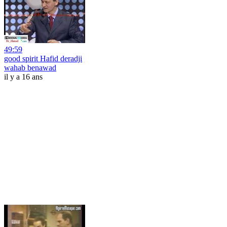
49:59
good spirit Hafid deradji
wahab benawad
il y a 16 ans