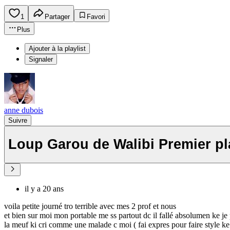
1
Partager
Favori
Plus
Ajouter à la playlist
Signaler
anne dubois
Suivre
Loup Garou de Walibi Premier p
il y a 20 ans
voila petite journé tro terrible avec mes 2 prof et nous
et bien sur moi mon portable me ss partout dc il fallé absolumen ke je
la meuf ki cri comme une malade c moi ( fai expres pour faire style ke 