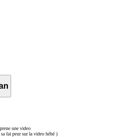
lan
 prene une video
sa fai peur sur la video héhé )