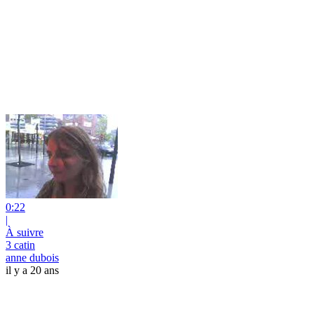
0:22
|
À suivre
3 catin
anne dubois
il y a 20 ans