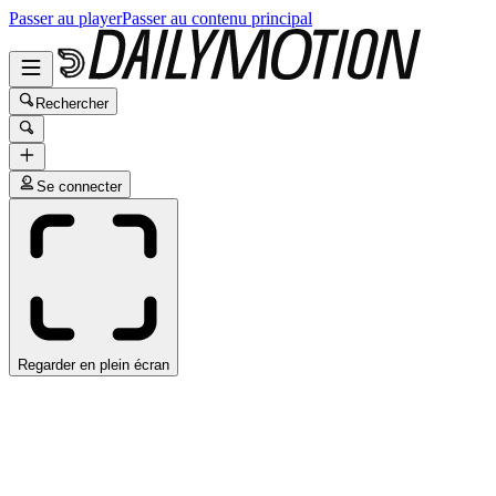
Passer au player
Passer au contenu principal
Rechercher
Se connecter
Regarder en plein écran