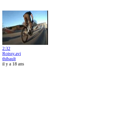
2:32
Roissy.avi
thibault
il y a 18 ans