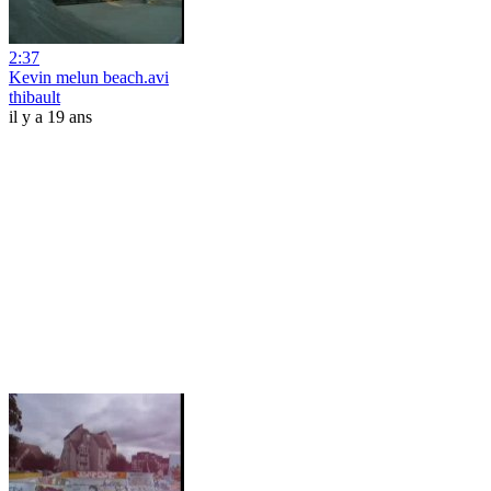
2:37
Kevin melun beach.avi
thibault
il y a 19 ans