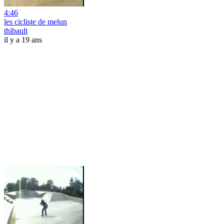
4:46
les cicliste de melun
thibault
il y a 19 ans