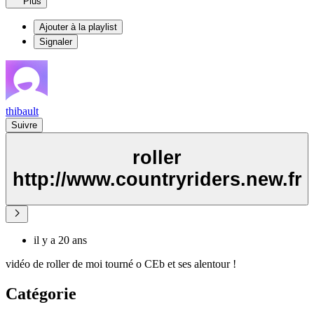
Plus
Ajouter à la playlist
Signaler
thibault
Suivre
roller
http://www.countryriders.new.fr
il y a 20 ans
vidéo de roller de moi tourné o CEb et ses alentour !
Catégorie