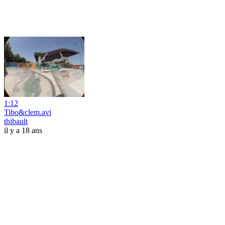
1:12
Tibo&clem.avi
thibault
il y a 18 ans