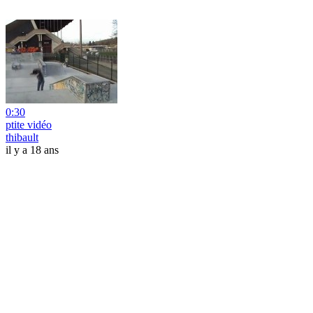
0:30
ptite vidéo
thibault
il y a 18 ans