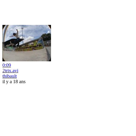
0:09
2trix.avi
thibault
il y a 18 ans