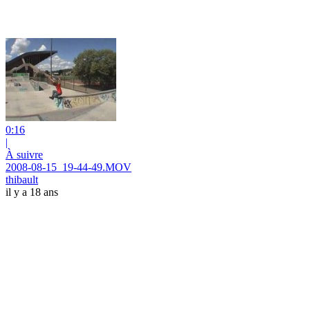
0:16
|
À suivre
2008-08-15_19-44-49.MOV
thibault
il y a 18 ans