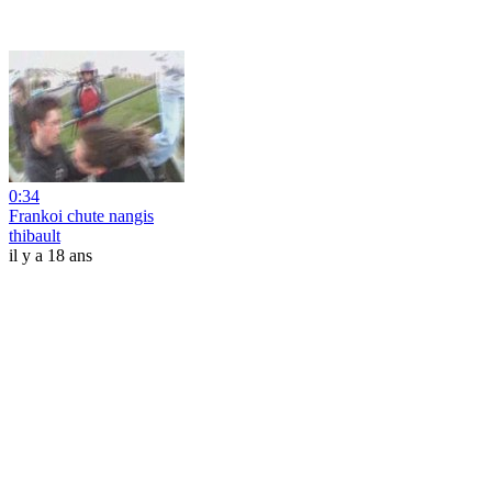
0:34
Frankoi chute nangis
thibault
il y a 18 ans