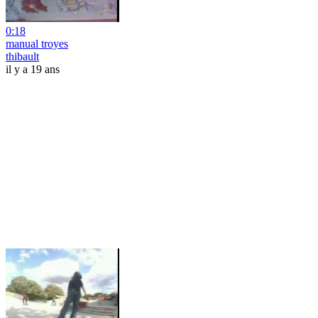
0:18
manual troyes
thibault
il y a 19 ans