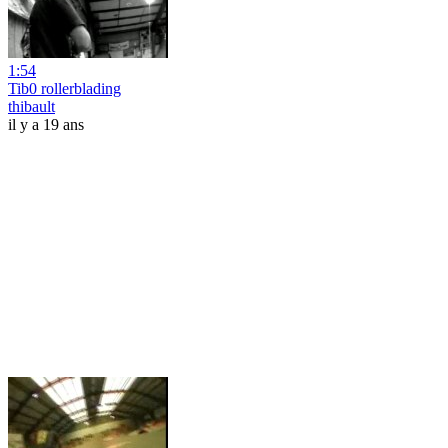
1:54
Tib0 rollerblading
thibault
il y a 19 ans