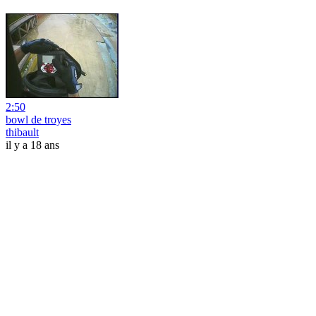
2:50
bowl de troyes
thibault
il y a 18 ans