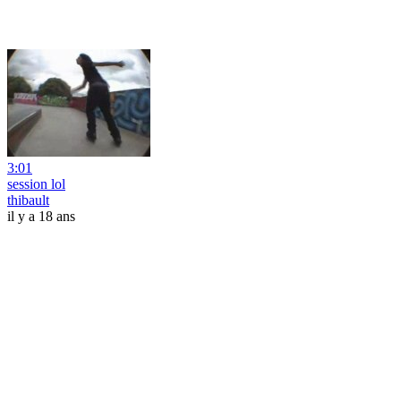
3:01
session lol
thibault
il y a 18 ans