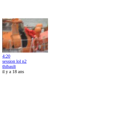
4:20
session lol n2
thibault
il y a 18 ans