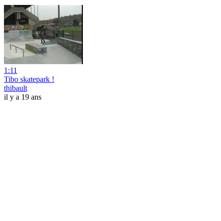
1:11
Tibo skatepark !
thibault
il y a 19 ans