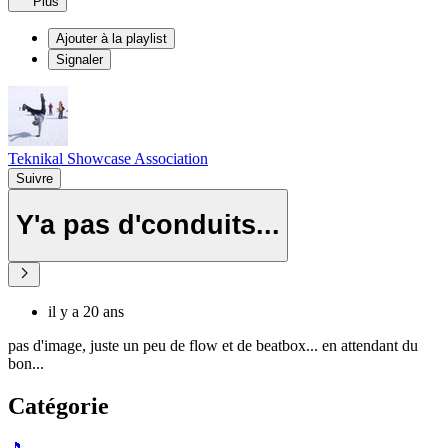
Plus
Ajouter à la playlist
Signaler
Teknikal Showcase Association
Suivre
Y'a pas d'conduits...
il y a 20 ans
pas d'image, juste un peu de flow et de beatbox... en attendant du
bon...
Catégorie