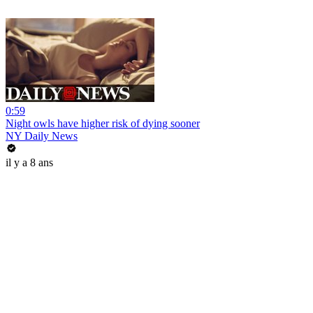
0:59
Night owls have higher risk of dying sooner
NY Daily News
il y a 8 ans