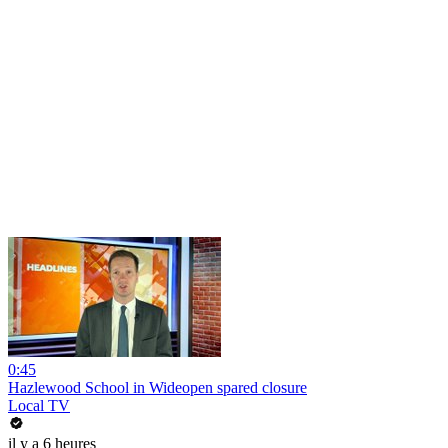
0:45
Hazlewood School in Wideopen spared closure
Local TV
il y a 6 heures