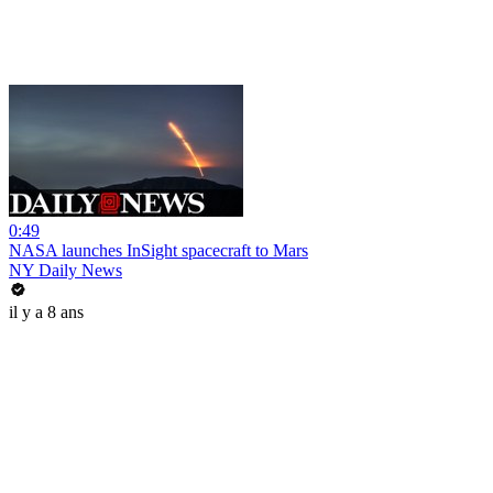
0:49
NASA launches InSight spacecraft to Mars
NY Daily News
il y a 8 ans