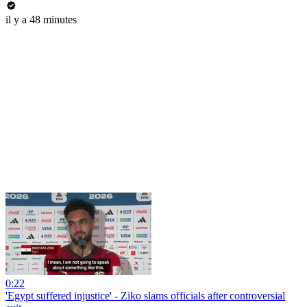
il y a 48 minutes
0:22
'Egypt suffered injustice' - Ziko slams officials after controversial