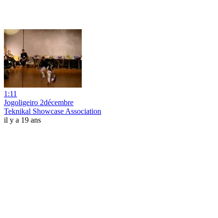
1:11
Jogoligeiro 2décembre
Teknikal Showcase Association
il y a 19 ans