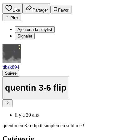
Like
Partager
Favori
Plus
Ajouter à la playlist
Signaler
tibsk894
Suivre
quentin 3-6 flip
il y a 20 ans
quentin en 3-6 flip tt simplemen sublime !
Catégorie