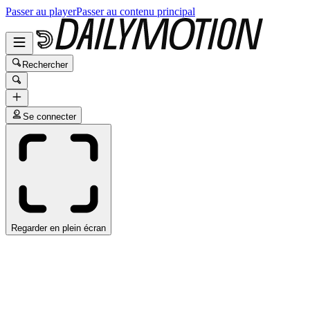
Passer au player
Passer au contenu principal
Rechercher
Se connecter
Regarder en plein écran