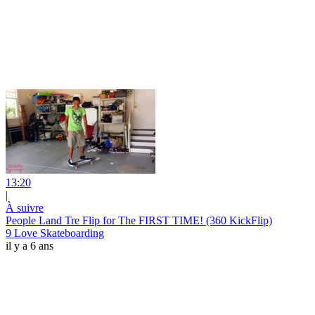
13:20
|
À suivre
People Land Tre Flip for The FIRST TIME! (360 KickFlip)
9 Love Skateboarding
il y a 6 ans