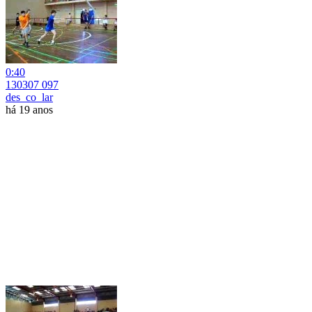
0:40
130307 097
des_co_lar
há 19 anos