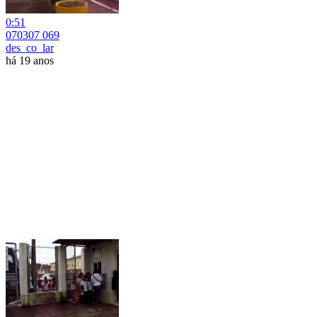
0:51
070307 069
des_co_lar
há 19 anos