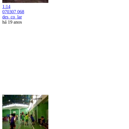
1:14
070307 068
des_co_lar
há 19 anos