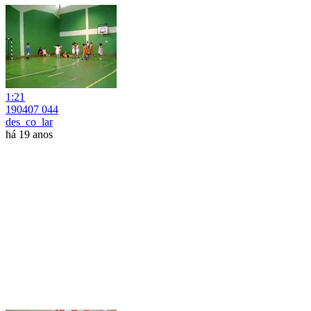
1:21
190407 044
des_co_lar
há 19 anos