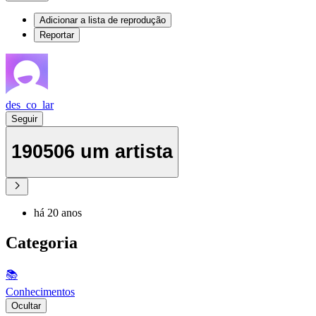
Adicionar a lista de reprodução
Reportar
des_co_lar
Seguir
190506 um artista
há 20 anos
Categoria
📚
Conhecimentos
Ocultar