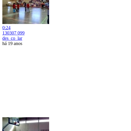
0:24
130307 099
des_co_lar
há 19 anos