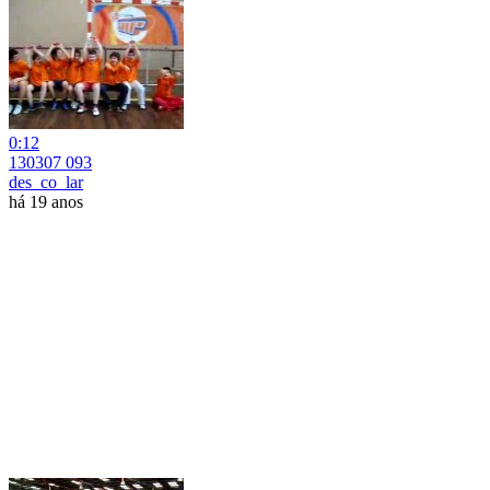
0:12
130307 093
des_co_lar
há 19 anos