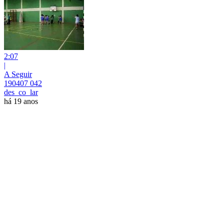
2:07
|
A Seguir
190407 042
des_co_lar
há 19 anos