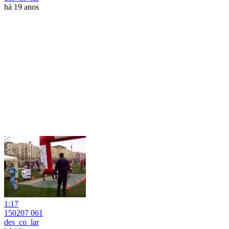
há 19 anos
1:17
150207 061
des_co_lar