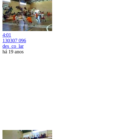
4:01
130307 096
des_co_lar
há 19 anos