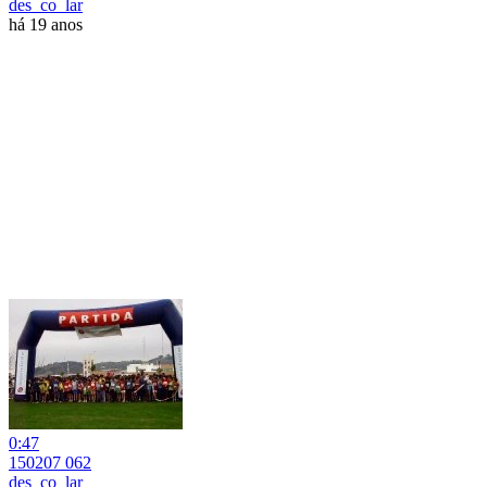
des_co_lar
há 19 anos
0:47
150207 062
des_co_lar