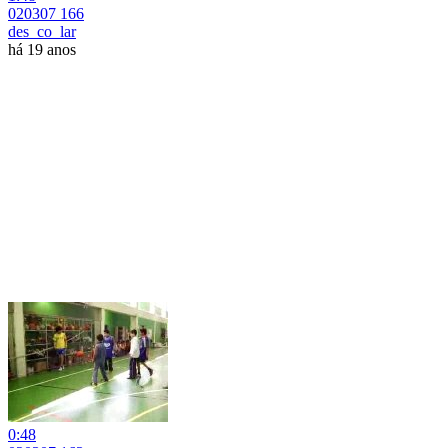
020307 166
des_co_lar
há 19 anos
0:48