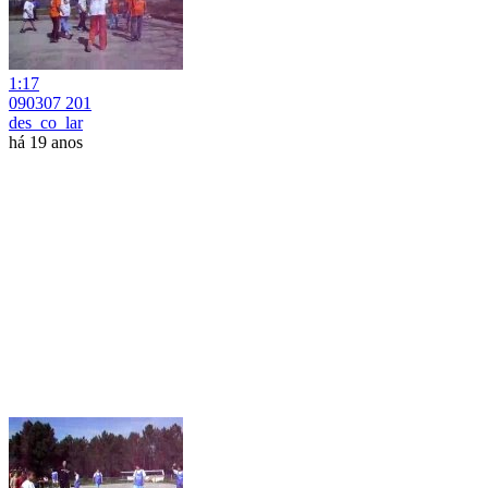
1:17
090307 201
des_co_lar
há 19 anos