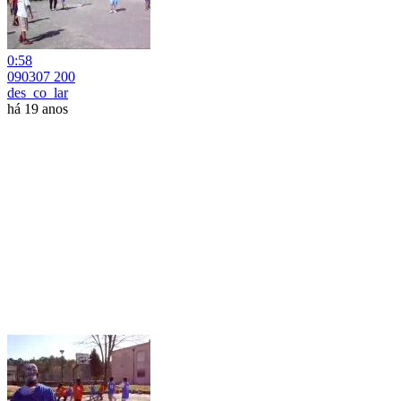
0:58
090307 200
des_co_lar
há 19 anos