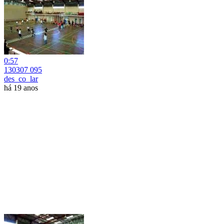
0:57
130307 095
des_co_lar
há 19 anos