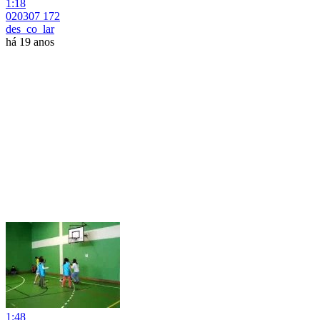
1:18
020307 172
des_co_lar
há 19 anos
1:48