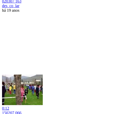
020307 163
des_co_lar
há 19 anos
0:12
150207 066