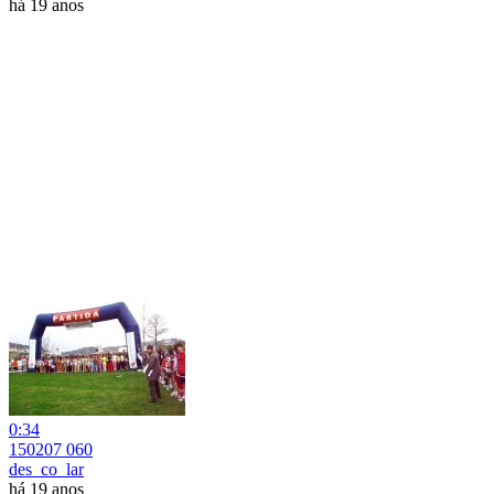
há 19 anos
0:34
150207 060
des_co_lar
há 19 anos