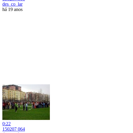
des_co_lar
há 19 anos
0:22
150207 064