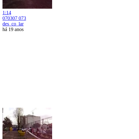
1:14
070307 073
des_co_lar
há 19 anos