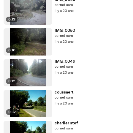
cornet sam
il y a 20 ans
0:13
IMG_0050
cornet sam
il y a 20 ans
0:10
IMG_0049
cornet sam
il y a 20 ans
0:12
coussaert
cornet sam
il y a 20 ans
0:32
charlier stef
cornet sam