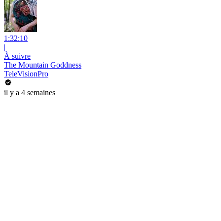
1:32:10
|
À suivre
The Mountain Goddness
TeleVisionPro
il y a 4 semaines