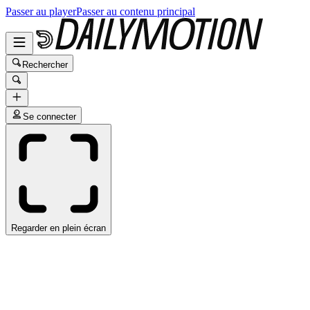
Passer au player
Passer au contenu principal
Rechercher
Se connecter
Regarder en plein écran