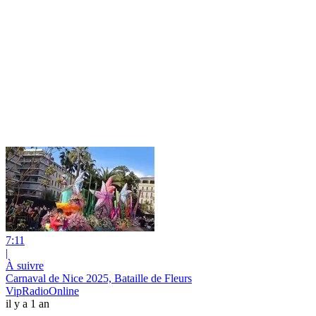
7:11
|
À suivre
Carnaval de Nice 2025, Bataille de Fleurs
VipRadioOnline
il y a 1 an