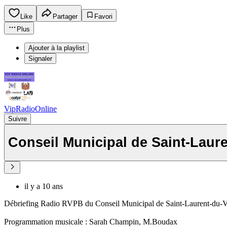
Like
Partager
Favori
Plus
Ajouter à la playlist
Signaler
VipRadioOnline
Suivre
Conseil Municipal de Saint-Laure
il y a 10 ans
Débriefing Radio RVPB du Conseil Municipal de Saint-Laurent-du-V
Programmation musicale : Sarah Champin, M.Boudax