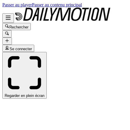
Passer au player
Passer au contenu principal
Rechercher
Se connecter
Regarder en plein écran