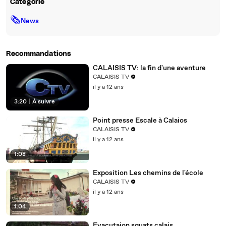
Catégorie
🗞
News
Recommandations
CALAISIS TV: la fin d'une aventure
CALAISIS TV
il y a 12 ans
3:20
|
À suivre
Point presse Escale à Calaios
CALAISIS TV
il y a 12 ans
1:08
Exposition Les chemins de l'école
CALAISIS TV
il y a 12 ans
1:04
Evacutaion squats calais