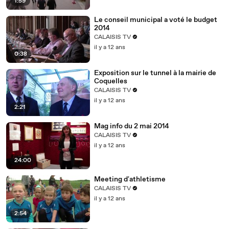
1:59
Le conseil municipal a voté le budget
2014
CALAISIS TV
il y a 12 ans
0:38
Exposition sur le tunnel à la mairie de
Coquelles
CALAISIS TV
il y a 12 ans
2:21
Mag info du 2 mai 2014
CALAISIS TV
il y a 12 ans
24:00
Meeting d'athletisme
CALAISIS TV
il y a 12 ans
2:54