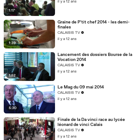
il y a 12 ans
1:17
Graine de P'tit chef 2014 - les demi-
finales
CALAISIS TV
il y a 12 ans
1:39
Lancement des dossiers Bourse de la
Vocation 2014
CALAISIS TV
il y a 12 ans
1:52
Le Mag du 09 mai 2014
CALAISIS TV
il y a 12 ans
5:30
Finale de la Da vinci race au lycée
léonard de vinci Calais
CALAISIS TV
il y a 12 ans