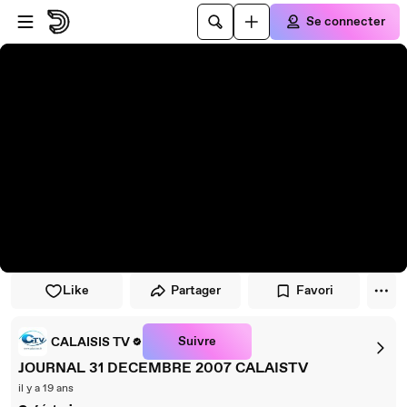
Passer au player
Passer au contenu principal
Se connecter
Like
Partager
Favori
Suivre
CALAISIS TV
JOURNAL 31 DECEMBRE 2007 CALAISTV
il y a 19 ans