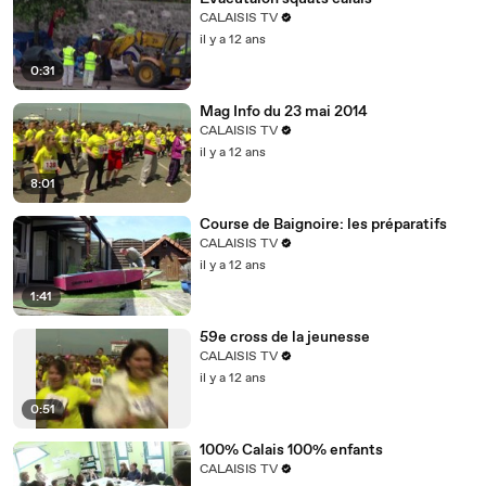
CALAISIS TV
il y a 12 ans
0:31
Mag Info du 23 mai 2014
CALAISIS TV
il y a 12 ans
8:01
Course de Baignoire: les préparatifs
CALAISIS TV
il y a 12 ans
1:41
59e cross de la jeunesse
CALAISIS TV
il y a 12 ans
0:51
100% Calais 100% enfants
CALAISIS TV