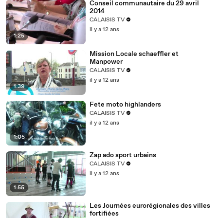
Conseil communautaire du 29 avril
2014
CALAISIS TV
il y a 12 ans
1:25
Mission Locale schaeffler et
Manpower
CALAISIS TV
il y a 12 ans
1:39
Fete moto highlanders
CALAISIS TV
il y a 12 ans
1:05
Zap ado sport urbains
CALAISIS TV
il y a 12 ans
1:55
Les Journées eurorégionales des villes
fortifiées