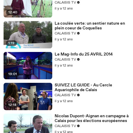
CALAISIS TV
il y a 12 ans
12:40
La coulée verte: un sentier nature en
plein coeur de Coquelles
CALAISIS TV
il y a 12 ans
1:19
Le Mag-Info du 25 AVRIL 2014
CALAISIS TV
il y a 12 ans
19:01
SUIVEZ LE GUIDE - Au Cercle
Aquariophile de Calais
CALAISIS TV
il y a 12 ans
12:18
Nicolas Dupont-Aignan en campagne à
Calais pour les élections européennes
CALAISIS TV
il y a 12 ans