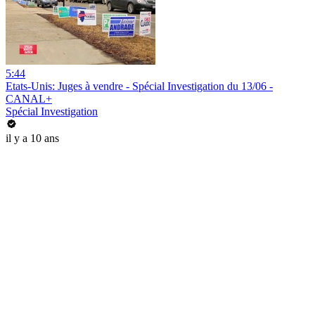
5:44
Etats-Unis: Juges à vendre - Spécial Investigation du 13/06 -
CANAL+
Spécial Investigation
il y a 10 ans