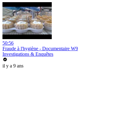
50:56
Fraude à l'hygiène - Documentaire W9
Investigations & Enquêtes
il y a 9 ans