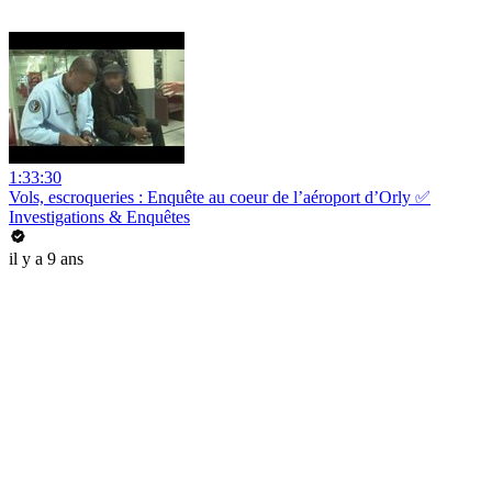
1:33:30
Vols, escroqueries : Enquête au coeur de l’aéroport d’Orly ✅
Investigations & Enquêtes
il y a 9 ans