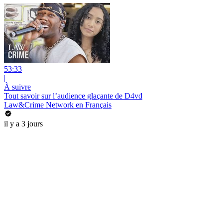
53:33
|
À suivre
Tout savoir sur l’audience glaçante de D4vd
Law&Crime Network en Français
il y a 3 jours