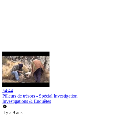
54:44
Pilleurs de trésors - Spécial Investigation
Investigations & Enquêtes
il y a 9 ans