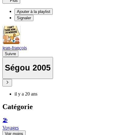
Plus
Ajouter à la playlist
Signaler
jean-françois
Suivre
Ségou 2005
il y a 20 ans
Catégorie
🏖
Voyages
Voir moins