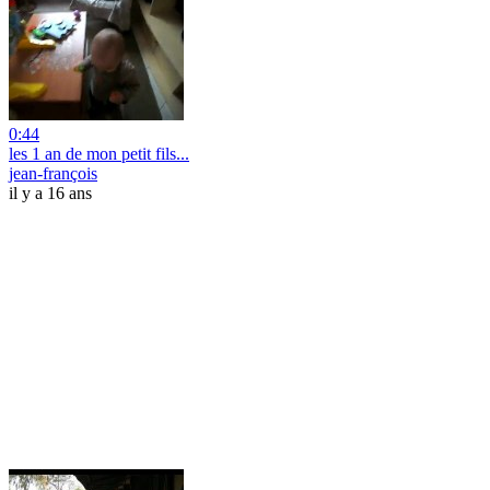
0:44
les 1 an de mon petit fils...
jean-françois
il y a 16 ans