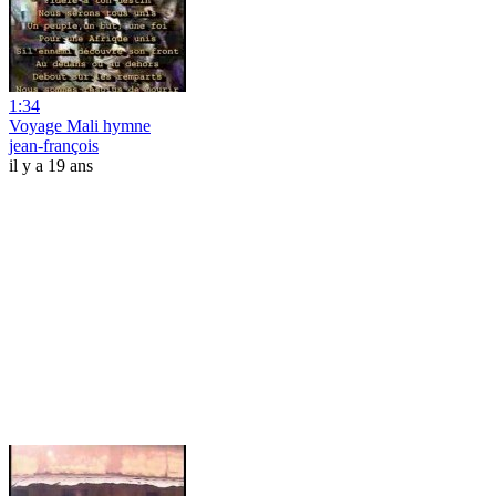
1:34
Voyage Mali hymne
jean-françois
il y a 19 ans