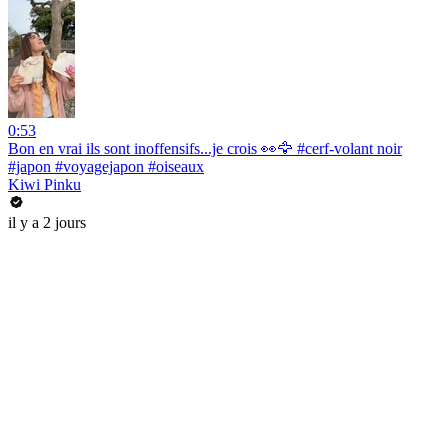
0:53
Bon en vrai ils sont inoffensifs...je crois 👀🦅 #cerf-volant noir
#japon #voyagejapon #oiseaux
Kiwi Pinku
il y a 2 jours