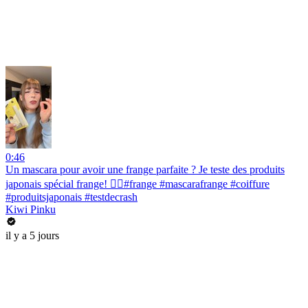
0:46
Un mascara pour avoir une frange parfaite ? Je teste des produits
japonais spécial frange! 💇‍♀️#frange #mascarafrange #coiffure
#produitsjaponais #testdecrash
Kiwi Pinku
il y a 5 jours