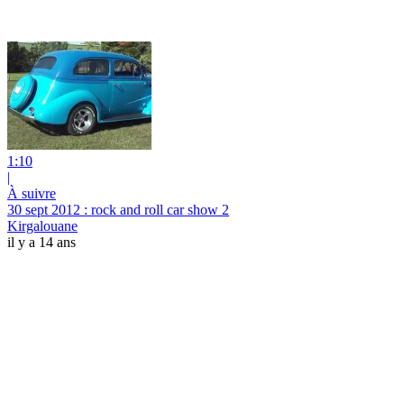
1:10
|
À suivre
30 sept 2012 : rock and roll car show 2
Kirgalouane
il y a 14 ans