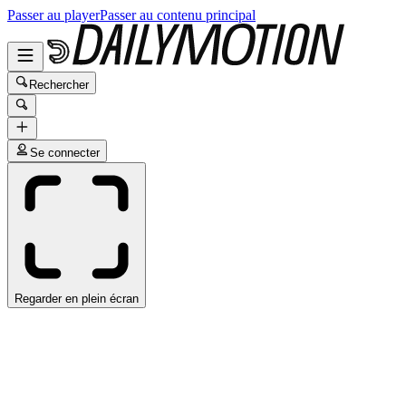
Passer au player
Passer au contenu principal
Rechercher
Se connecter
Regarder en plein écran