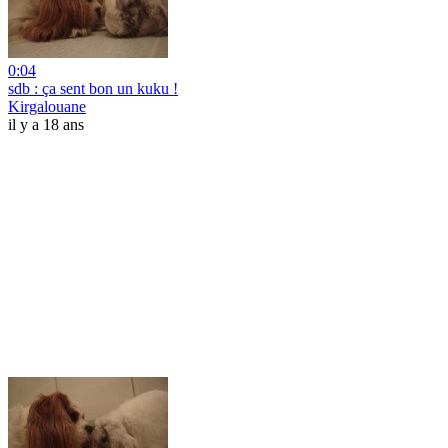
0:04
sdb : ça sent bon un kuku !
Kirgalouane
il y a 18 ans