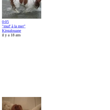
0:05
"muf' à la mer"
Kirgalouane
il y a 18 ans