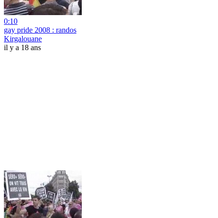
0:10
gay pride 2008 : randos
Kirgalouane
il y a 18 ans