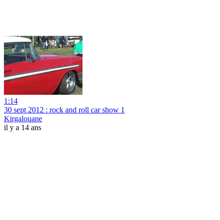
1:14
30 sept 2012 : rock and roll car show 1
Kirgalouane
il y a 14 ans