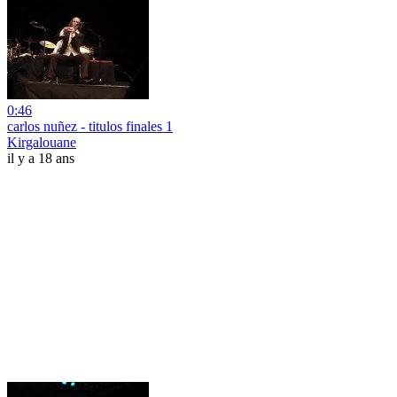
0:46
carlos nuñez - titulos finales 1
Kirgalouane
il y a 18 ans