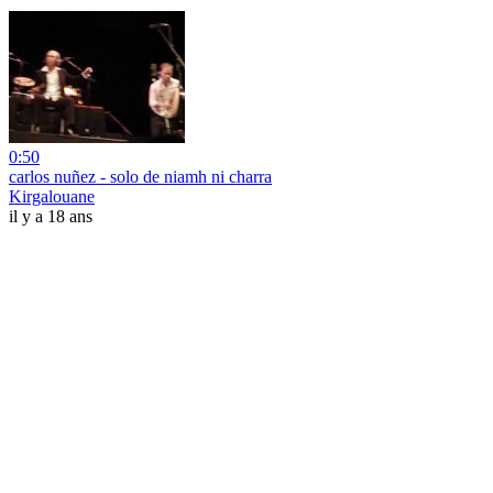
0:50
carlos nuñez - solo de niamh ni charra
Kirgalouane
il y a 18 ans