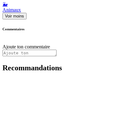
🐳
Animaux
Voir moins
Commentaires
Ajoute ton commentaire
Recommandations