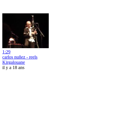
1:29
carlos nuñez - reels
Kirgalouane
il y a 18 ans