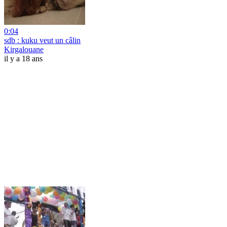
0:04
sdb : kuku veut un câlin
Kirgalouane
il y a 18 ans