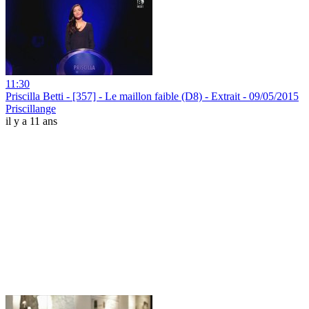
11:30
Priscilla Betti - [357] - Le maillon faible (D8) - Extrait - 09/05/2015
Priscillange
il y a 11 ans