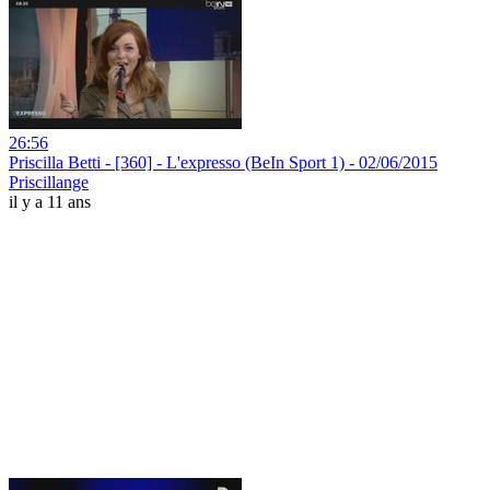
26:56
Priscilla Betti - [360] - L'expresso (BeIn Sport 1) - 02/06/2015
Priscillange
il y a 11 ans