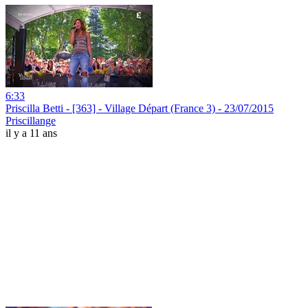
6:33
Priscilla Betti - [363] - Village Départ (France 3) - 23/07/2015
Priscillange
il y a 11 ans