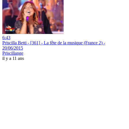
6:43
Priscilla Betti - [361] - La fête de la musique (France 2) -
20/06/2015
Priscillange
il y a 11 ans