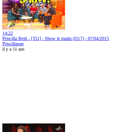
14:22
Priscilla Betti - [351] - Show le matin (D17) - 07/04/2015
Priscillange
il y a 11 ans