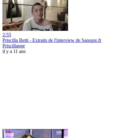
2:55
Priscilla Betti - Extraits de l'interview de Sansure.fr
Priscillange
il y a 11 ans