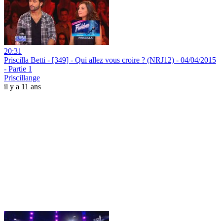
20:31
Priscilla Betti - [349] - Qui allez vous croire ? (NRJ12) - 04/04/2015
- Partie 1
Priscillange
il y a 11 ans