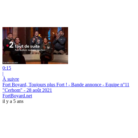
0:15
|
À suivre
Fort Boyard, Toujours plus Fort ! - Bande annonce - Equipe n°11
"Cerhom" - 28 août 2021
FortBoyard.net
il y a 5 ans