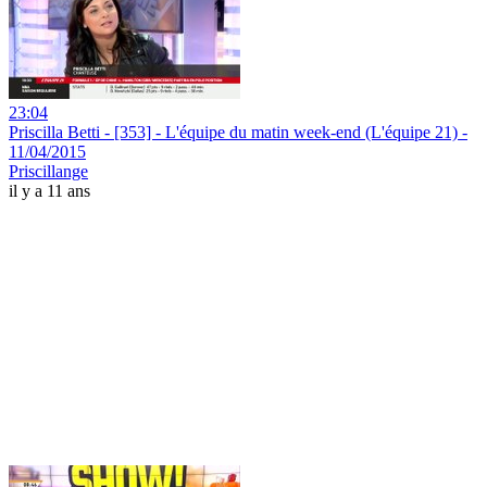
23:04
Priscilla Betti - [353] - L'équipe du matin week-end (L'équipe 21) -
11/04/2015
Priscillange
il y a 11 ans