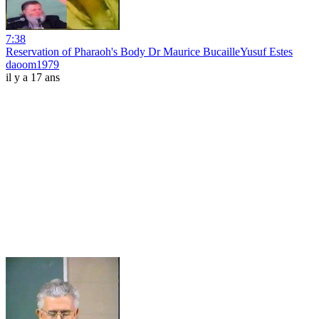
7:38
Reservation of Pharaoh's Body Dr Maurice BucailleYusuf Estes
daoom1979
il y a 17 ans