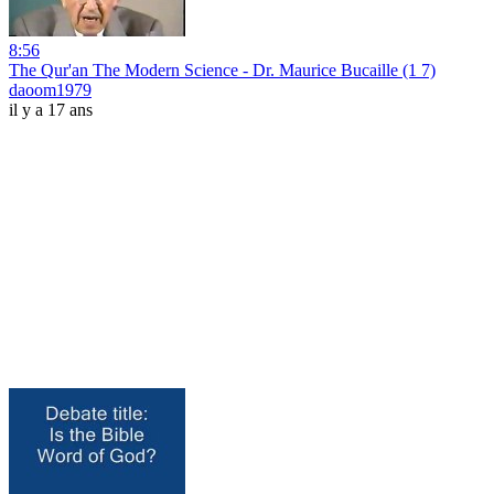
8:56
The Qur'an The Modern Science - Dr. Maurice Bucaille (1 7)
daoom1979
il y a 17 ans