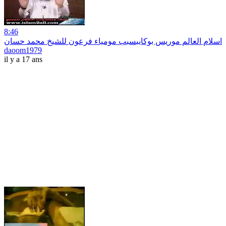
8:46
اسلام العالم موريس بوكايبسبب مومياء فرعون للشيخ محمد حسان
daoom1979
il y a 17 ans