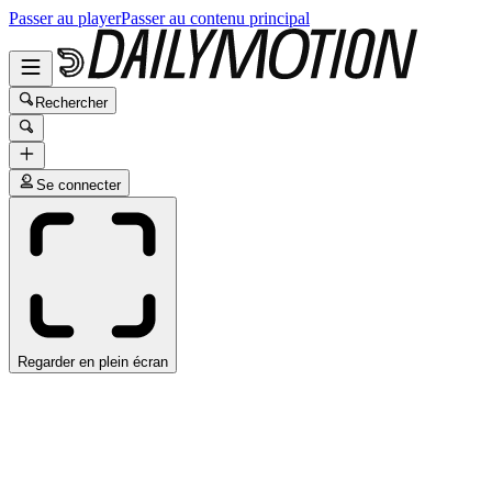
Passer au player
Passer au contenu principal
Rechercher
Se connecter
Regarder en plein écran