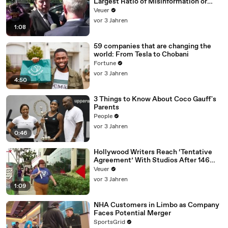
Largest Ratio of Misinformation or
Disinformation’ Amongst All Social
Veuer
Media Platforms
vor 3 Jahren
1:08
59 companies that are changing the
world: From Tesla to Chobani
Fortune
vor 3 Jahren
4:50
3 Things to Know About Coco Gauff's
Parents
People
vor 3 Jahren
0:46
Hollywood Writers Reach ‘Tentative
Agreement’ With Studios After 146
Day Strike
Veuer
vor 3 Jahren
1:09
NHA Customers in Limbo as Company
Faces Potential Merger
SportsGrid