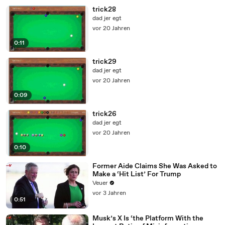
trick28
dad jer egt
vor 20 Jahren
0:11
trick29
dad jer egt
vor 20 Jahren
0:09
trick26
dad jer egt
vor 20 Jahren
0:10
Former Aide Claims She Was Asked to
Make a ‘Hit List’ For Trump
Veuer
vor 3 Jahren
0:51
Musk’s X Is ‘the Platform With the