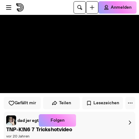
Zum Player springen
Zum Hauptinhalt springen
Anmelden
Gefällt mir
Teilen
Lesezeichen
Folgen
dad jer egt
TNP-K!N6 7 Trickshotvideo
vor 20 Jahren