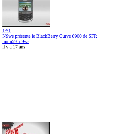
1:51
N9ws présente le BlackBerry Curve 8900 de SFR
mimi59_n9ws
il y a 17 ans