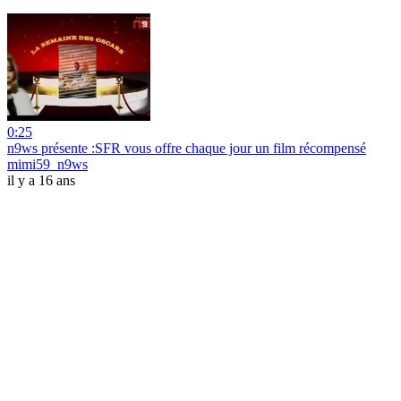
0:25
n9ws présente :SFR vous offre chaque jour un film récompensé
mimi59_n9ws
il y a 16 ans