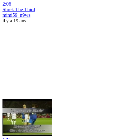
2:06
Shrek The Third
mimi59_n9ws
il y a 19 ans