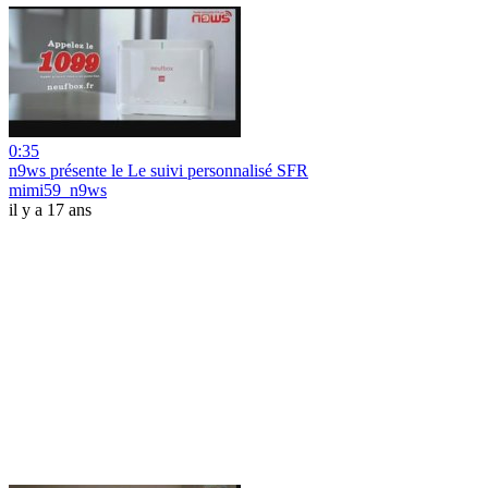
0:35
n9ws présente le Le suivi personnalisé SFR
mimi59_n9ws
il y a 17 ans