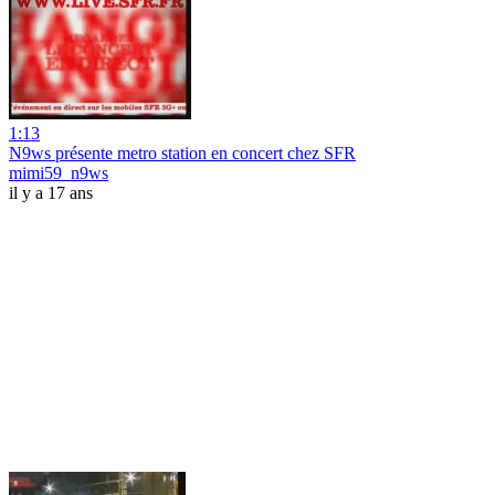
1:13
N9ws présente metro station en concert chez SFR
mimi59_n9ws
il y a 17 ans