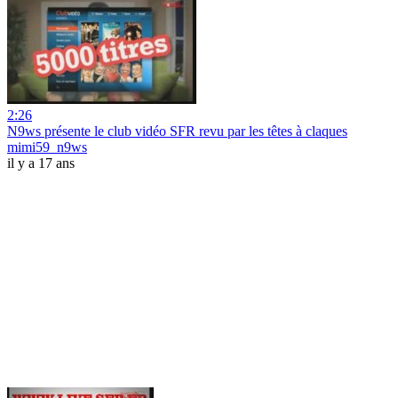
2:26
N9ws présente le club vidéo SFR revu par les têtes à claques
mimi59_n9ws
il y a 17 ans