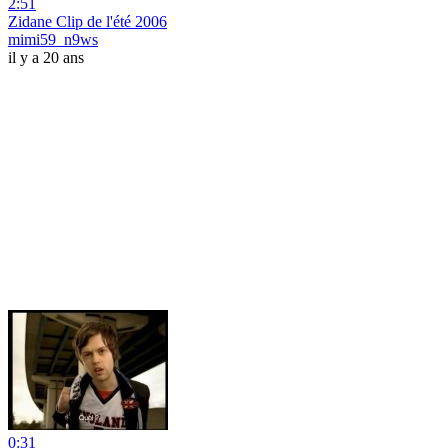
2:51
Zidane Clip de l'été 2006
mimi59_n9ws
il y a 20 ans
0:31