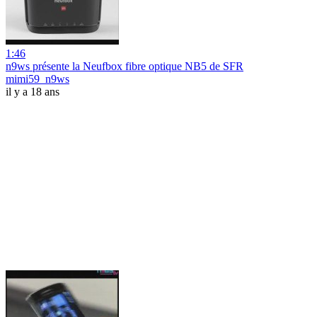
1:46
n9ws présente la Neufbox fibre optique NB5 de SFR
mimi59_n9ws
il y a 18 ans