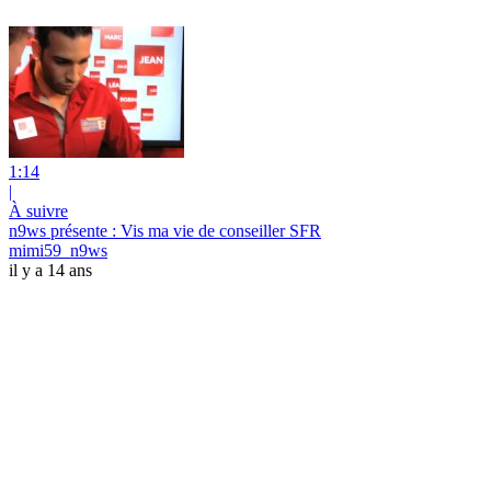
1:14
|
À suivre
n9ws présente : Vis ma vie de conseiller SFR
mimi59_n9ws
il y a 14 ans