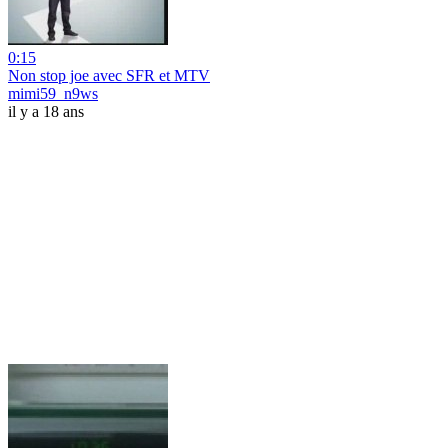
0:15
Non stop joe avec SFR et MTV
mimi59_n9ws
il y a 18 ans