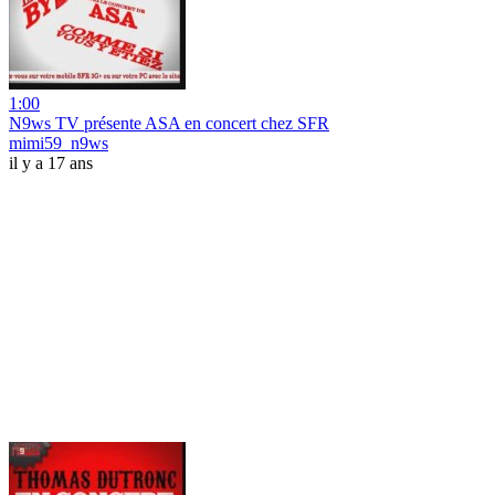
1:00
N9ws TV présente ASA en concert chez SFR
mimi59_n9ws
il y a 17 ans