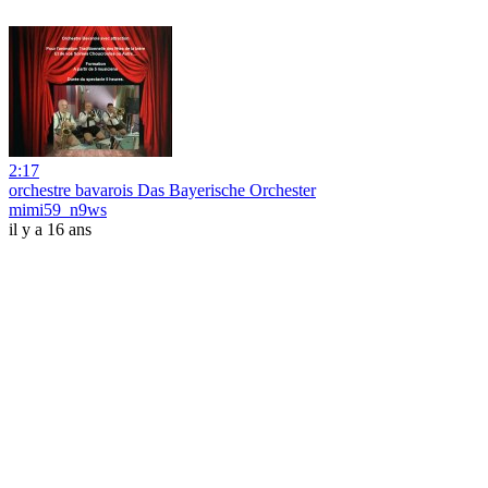
2:17
orchestre bavarois Das Bayerische Orchester
mimi59_n9ws
il y a 16 ans