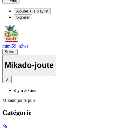
Plus
Ajouter à la playlist
Signaler
mimi59_n9ws
Suivre
Mikado-joute
il y a 20 ans
Mikado joute pub
Catégorie
🗞