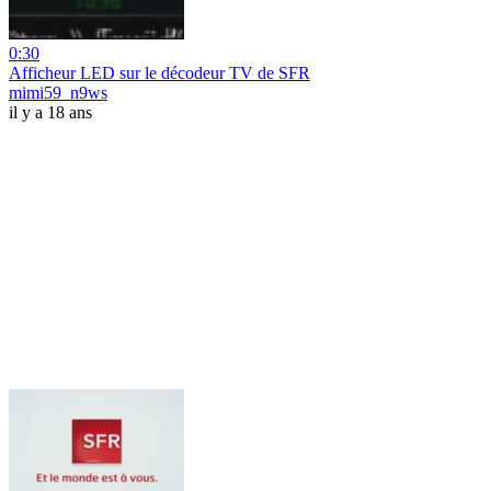
0:30
Afficheur LED sur le décodeur TV de SFR
mimi59_n9ws
il y a 18 ans