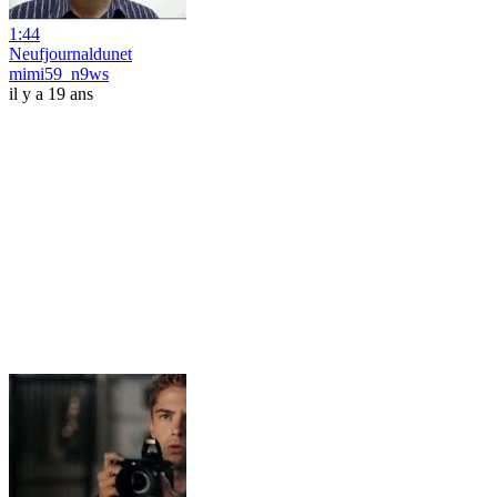
1:44
Neufjournaldunet
mimi59_n9ws
il y a 19 ans