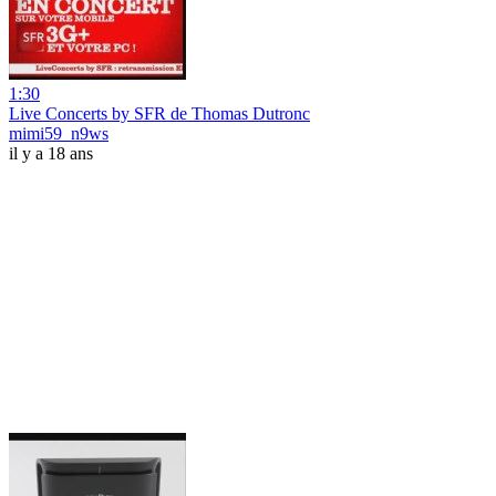
1:30
Live Concerts by SFR de Thomas Dutronc
mimi59_n9ws
il y a 18 ans