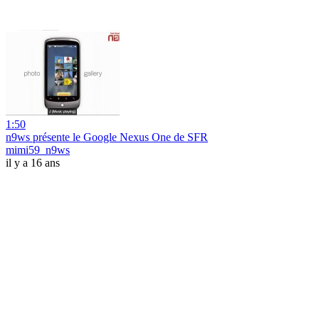
1:50
n9ws présente le Google Nexus One de SFR
mimi59_n9ws
il y a 16 ans