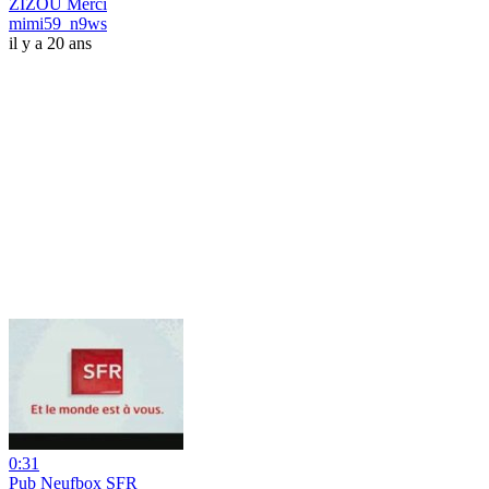
ZIZOU Merci
mimi59_n9ws
il y a 20 ans
0:31
Pub Neufbox SFR