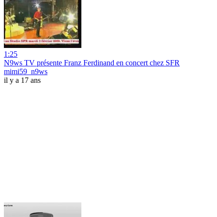
1:25
N9ws TV présente Franz Ferdinand en concert chez SFR
mimi59_n9ws
il y a 17 ans