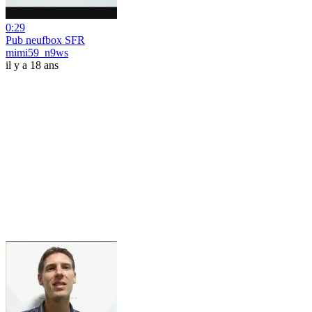
0:29
Pub neufbox SFR
mimi59_n9ws
il y a 18 ans