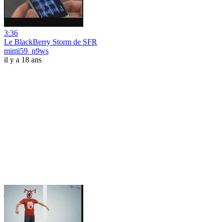
3:36
Le BlackBerry Storm de SFR
mimi59_n9ws
il y a 18 ans