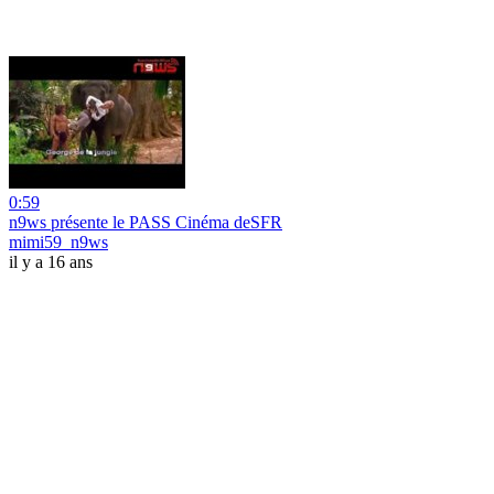
0:59
n9ws présente le PASS Cinéma deSFR
mimi59_n9ws
il y a 16 ans