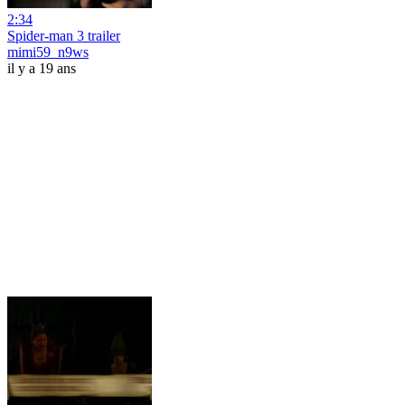
2:34
Spider-man 3 trailer
mimi59_n9ws
il y a 19 ans