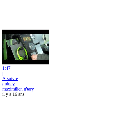
1:47
|
À suivre
quincy
maximilien n'tary
il y a 16 ans