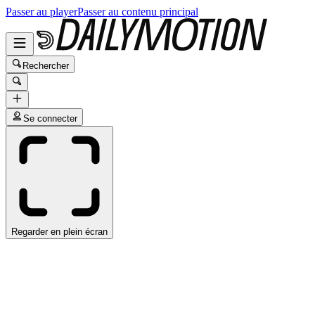
Passer au player
Passer au contenu principal
Rechercher
Se connecter
Regarder en plein écran