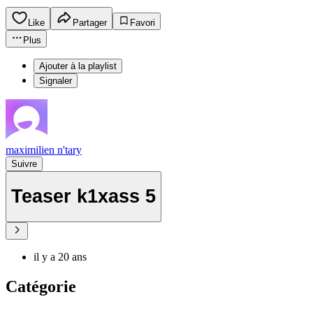
Like
Partager
Favori
Plus
Ajouter à la playlist
Signaler
maximilien n'tary
Suivre
Teaser k1xass 5
il y a 20 ans
Catégorie