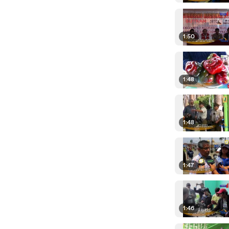
1:50
1:48
1:48
1:47
1:46