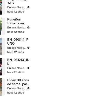
YAC
Enlace Nacional
hace 12 años
Puneños
toman con
calma fallo de
Enlace Nacional
La Haya
hace 12 años
EN_090114_P
UNO
Enlace Nacional
hace 12 años
EN_051213_JU
LI
Enlace Nacional
hace 12 años
Piden 30 años
de carcel para
Gregorio
Enlace Nacional
Santos
hace 12 años