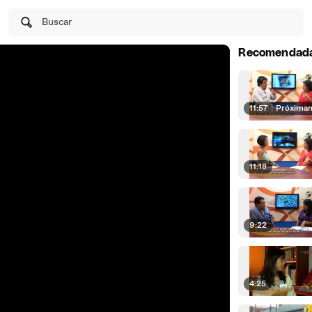
Buscar
Recomendad
11:57
|
Próxima
11:18
9:22
4:25