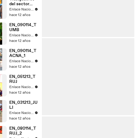
del sector
judicial de
Enlace Nacional
Tacna acatan
hace 12 años
paro
EN_090114_T
UMB
Enlace Nacional
hace 12 años
EN_090114_T
ACNA_1
Enlace Nacional
hace 12 años
EN_051213_T
RUJ
Enlace Nacional
hace 12 años
EN_031213_JU
LI
Enlace Nacional
hace 12 años
EN_080114_T
RUJ_2