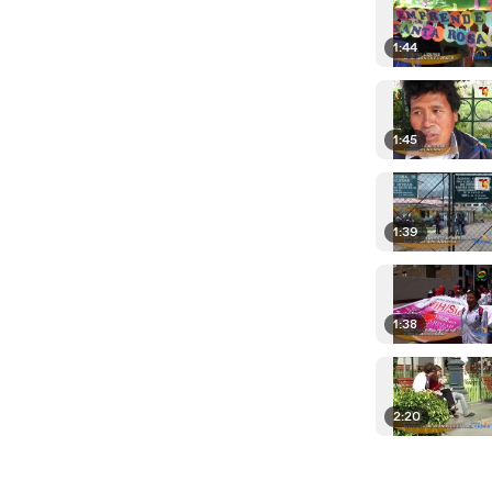
1:44
1:45
1:39
1:38
2:20