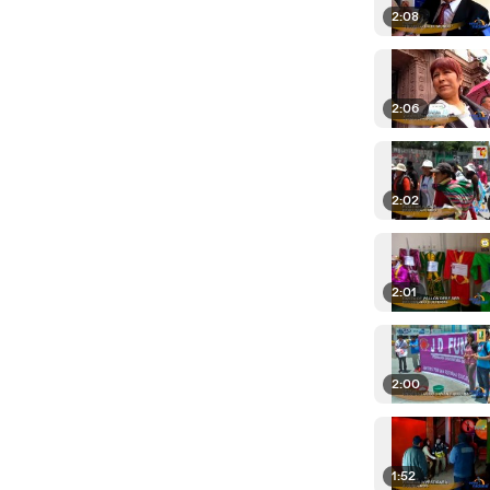
2:08
2:06
2:02
2:01
2:00
1:52