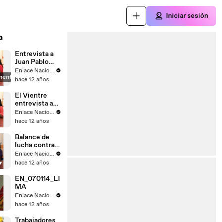
Iniciar sesión
a
Entrevista a
Juan Pablo
Saaverda
Enlace Nacional
mente
FEDEPAZ
hace 12 años
El Vientre
entrevista a
Mayella
Enlace Nacional
Lloclla
hace 12 años
Balance de
lucha contra
el
Enlace Nacional
narcotrafico
hace 12 años
EN_070114_LI
MA
Enlace Nacional
hace 12 años
Trabajadores