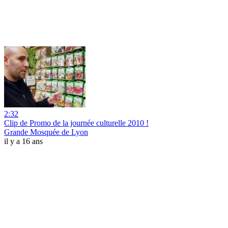
2:32
Clip de Promo de la journée culturelle 2010 !
Grande Mosquée de Lyon
il y a 16 ans