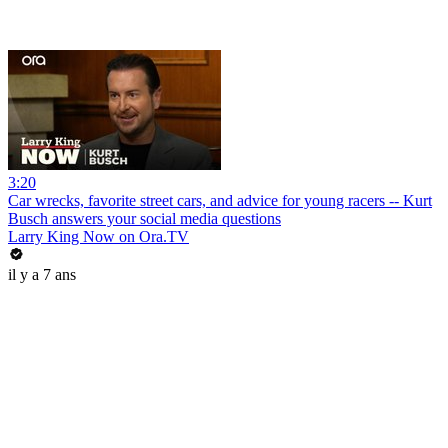
3:20
Car wrecks, favorite street cars, and advice for young racers -- Kurt
Busch answers your social media questions
Larry King Now on Ora.TV
il y a 7 ans