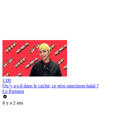
1:00
Qu’y a-t-il dans le cachir, ce gros saucisson halal ?
Le Parisien
il y a 2 ans