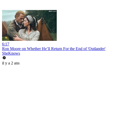
6:17
Ron Moore on Whether He’ll Return For the End of 'Outlander'
SheKnows
il y a 2 ans