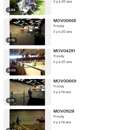
il y a 20 ans
3:54
MOV00668
froudy
il y a 20 ans
0:15
MOV04291
froudy
il y a 20 ans
0:05
MOV00669
froudy
il y a 19 ans
0:11
MOV01528
froudy
il y a 19 ans