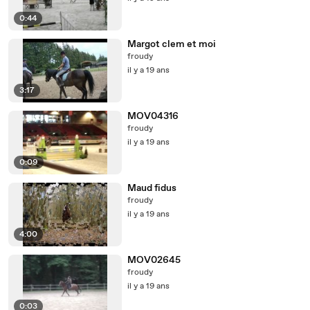
0:44
Margot clem et moi
froudy
il y a 19 ans
3:17
MOV04316
froudy
il y a 19 ans
0:09
Maud fidus
froudy
il y a 19 ans
4:00
MOV02645
froudy
il y a 19 ans
0:03