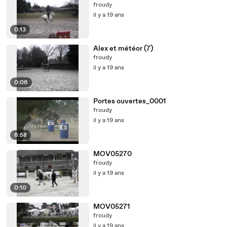
froudy
il y a 19 ans
0:13
Alex et météor (7)
froudy
il y a 19 ans
0:06
Portes ouvertes_0001
froudy
il y a 19 ans
6:58
MOV05270
froudy
il y a 19 ans
0:10
MOV05271
froudy
il y a 19 ans