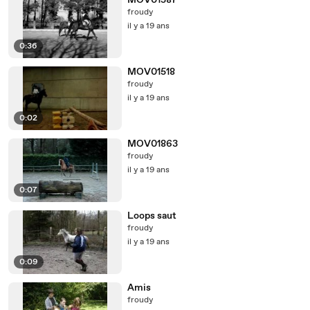
MOV01587
froudy
il y a 19 ans
0:36
MOV01518
froudy
il y a 19 ans
0:02
MOV01863
froudy
il y a 19 ans
0:07
Loops saut
froudy
il y a 19 ans
0:09
Amis
froudy