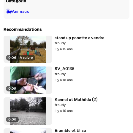
Catégorie
🐳
Animaux
Recommandations
stand up ponette a vendre
froudy
il y a 15 ans
0:06
|
À suivre
SV_A0136
froudy
il y a 18 ans
0:09
Kannel et Mathilde (2)
froudy
il y a 19 ans
0:06
Bramble et Elisa