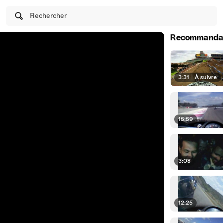
Rechercher
Recommanda
3:31
|
À suivre
15:59
3:08
12:25