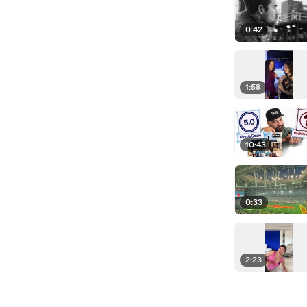
0:42
1:58
10:43
0:33
2:23