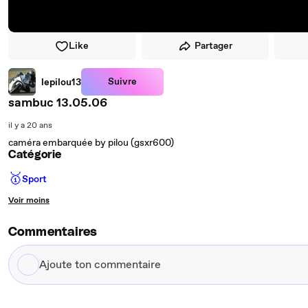
Like
Partager
Suivre
lepilou13
sambuc 13.05.06
il y a 20 ans
caméra embarquée by pilou (gsxr600)
Catégorie
🥇
Sport
Voir moins
Commentaires
Ajoute
ton
commentaire