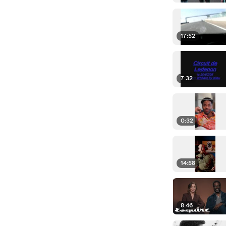
17:52
7:32
0:32
14:58
8:46