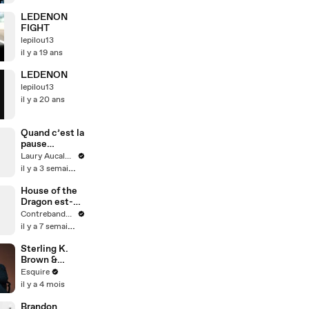
LEDENON
FIGHT
lepilou13
il y a 19 ans
LEDENON
lepilou13
il y a 20 ans
Quand c’est la
pause
fraîcheur
Laury Aucalme
il y a 3 semaines
House of the
Dragon est-
elle à la
Contrebande Films
hauteur de
il y a 7 semaines
Game of
Thrones ?
Sterling K.
Brown &
Julianne
Esquire
Nicholson on
il y a 4 mois
Meryl Streep
& Meeting
Brandon