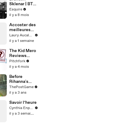
Obama |
Sklenar | BTS |
Inquiring
Esquire
Esquire
Minds |
il y a 8 mois
Esquire
Accoster des
meilleures
copines
Laury Aucalme
il y a 1 semaine
The Kid Mero
Reviews
Albums by
Pitchfork
Oasis, Tool,
il y a 4 mois
Addison Rae,
and More
Before
Rihanna's
Super Bowl
ThePostGame
LVII Halftime
il y a 3 ans
Show: Stage
Construction
Savoir l’heure
Timelapse
Cynthia Enparle
il y a 3 semaines