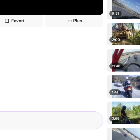
9:31
Favori
Plus
2:00
11:48
1:41
3:55