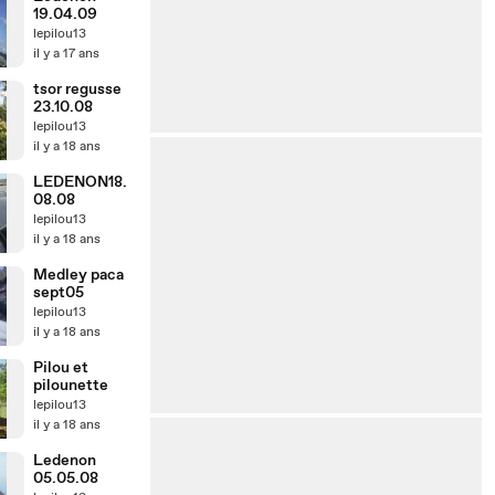
19.04.09
lepilou13
il y a 17 ans
tsor regusse
23.10.08
lepilou13
il y a 18 ans
LEDENON18.
08.08
lepilou13
il y a 18 ans
Medley paca
sept05
lepilou13
il y a 18 ans
Pilou et
pilounette
lepilou13
il y a 18 ans
Ledenon
05.05.08