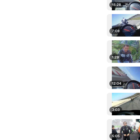
15:28
7:08
1:29
12:04
3:03
5:05