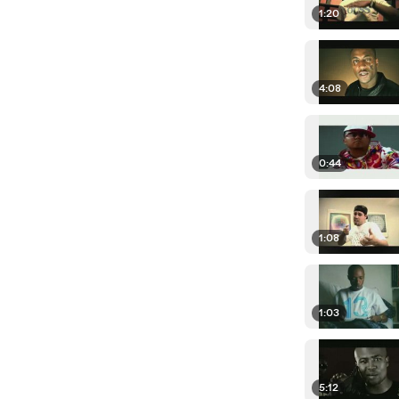
1:20
4:08
0:44
1:08
1:03
5:12