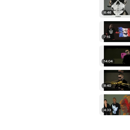
6:46
7:15
14:04
8:40
4:33