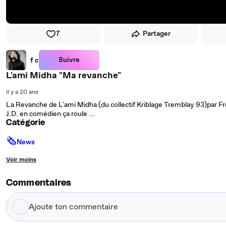
7
Partager
Suivre
f c
L'ami Midha "Ma revanche"
il y a 20 ans
La Revanche de L'ami Midha (du collectif Kriblage Tremblay 93)par Fr
J.D. en comédien ça roule ...
Catégorie
🗞
News
Voir moins
Commentaires
Ajoute
ton