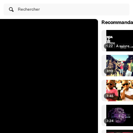
Rechercher
Recommanda
1:22
|
À suivre
3:19
3:45
3:24