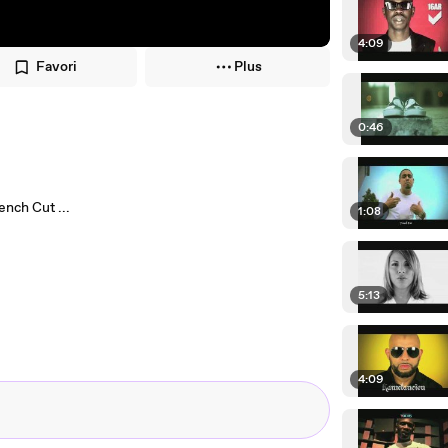
4:09
Favori
Plus
0:46
ench Cut ...
1:08
5:13
4:09