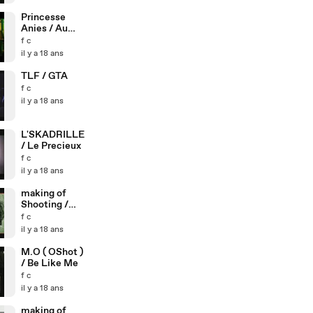
Princesse
Anies / Au
carrefour de la
f c
douleur
il y a 18 ans
TLF / GTA
f c
il y a 18 ans
L'SKADRILLE
/ Le Precieux
f c
il y a 18 ans
making of
Shooting /
Black is Black
f c
il y a 18 ans
M.O ( OShot )
/ Be Like Me
f c
il y a 18 ans
making of