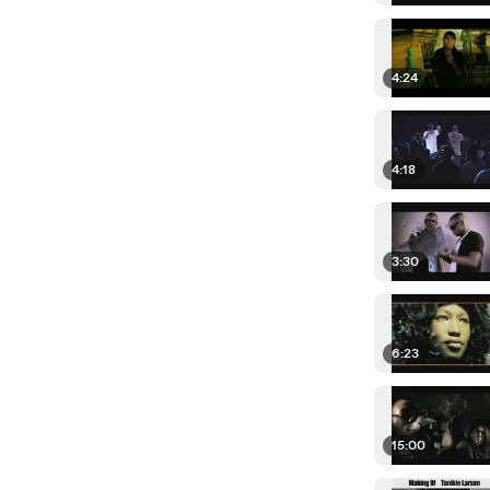
4:24
4:18
3:30
6:23
15:00