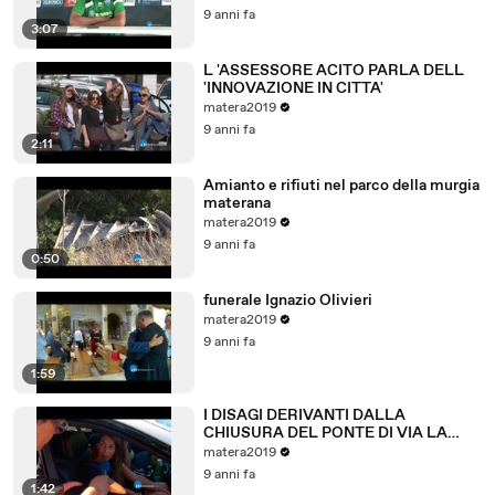
9 anni fa
3:07
L 'ASSESSORE ACITO PARLA DELL
'INNOVAZIONE IN CITTA'
matera2019
9 anni fa
2:11
Amianto e rifiuti nel parco della murgia
materana
matera2019
9 anni fa
0:50
funerale Ignazio Olivieri
matera2019
9 anni fa
1:59
I DISAGI DERIVANTI DALLA
CHIUSURA DEL PONTE DI VIA LA
MARTELLA A MATERA.
matera2019
9 anni fa
1:42