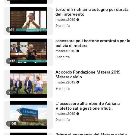
tortorelli richiama cotugno per durata
dell'intervento
matera2019
9 anni fa
1:11
assessore poli bortone ammirata per la
pulizia di matera
matera2019
9 anni fa
0:16
Accordo Fondazione Matera 2019
Matera calcio
matera2019
9 anni fa
2:35
L' assessore all'ambiente Adriana
Violetto sulla gestione rifiuti.
matera2019
9 anni fa
4:05