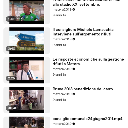
Primo allenamento del Matera calcio
allo stadio XXI settembre.
matera2019
9 anni fa
1:45
Il consigliere Michele Lamacchia
interviene sull'argomento rifiuti
matera2019
9 anni fa
3:40
Le risposte economiche sulla gestione
rifiuti a Matera.
matera2019
9 anni fa
2:25
Bruna 2013 benedizione del carro
matera2019
9 anni fa
30:40
consigliocomunale24giugno2011.mp4
matera2019