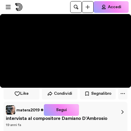
Vai al lettore
Passa al contenuto principale
Accedi
Like
Condividi
Segnalibro
Segui
matera2019
intervista al compositore Damiano D'Ambrosio
19 anni fa