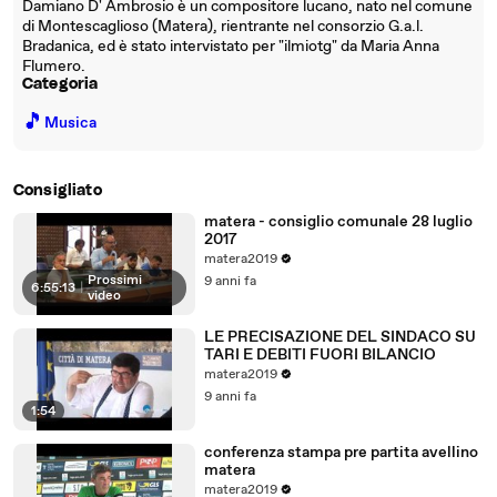
Damiano D' Ambrosio è un compositore lucano, nato nel comune
di Montescaglioso (Matera), rientrante nel consorzio G.a.l.
Bradanica, ed è stato intervistato per "ilmiotg" da Maria Anna
Flumero.
Categoria
🎵
Musica
Consigliato
matera - consiglio comunale 28 luglio
2017
matera2019
Prossimi
9 anni fa
6:55:13
|
video
LE PRECISAZIONE DEL SINDACO SU
TARI E DEBITI FUORI BILANCIO
matera2019
9 anni fa
1:54
conferenza stampa pre partita avellino
matera
matera2019