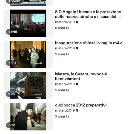
5:02:51
S D Angelo Unesco e la protezione
delle risorse idriche e il caso dell
acquifero Toledo in Brasile
matera2019
9 anni fa
41:46
inaugurazione chiesa la vaglia.m4v
matera2019
9 anni fa
7:20
Matera, la Casam, revoca 4
licenziamenti
matera2019
9 anni fa
1:20
cucibocca 2012 preparativi
matera2019
9 anni fa
3:12