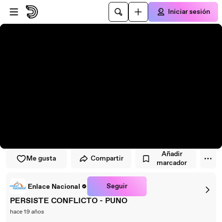
Saltar al reproductor
Saltar al contenido principal
Iniciar sesión
Añadir
Me gusta
Compartir
marcador
Seguir
Enlace Nacional
PERSISTE CONFLICTO - PUNO
hace 19 años