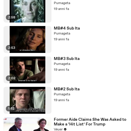
Pumageta
19 anni fa
2:58
MB#4 Sub Ita
Pumageta
19 anni fa
2:53
MB#3 Sub Ita
Pumageta
19 anni fa
2:02
MB#2 Sub Ita
Pumageta
19 anni fa
1:52
Former Aide Claims She Was Asked to
Make a ‘Hit List’ For Trump
Veuer