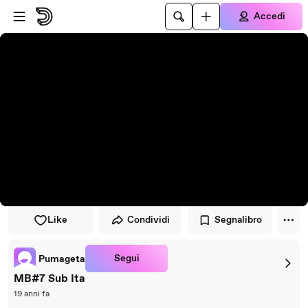
Vai al lettore
Passa al contenuto principale
Accedi
Like
Condividi
Segnalibro
Segui
Pumageta
MB#7 Sub Ita
19 anni fa