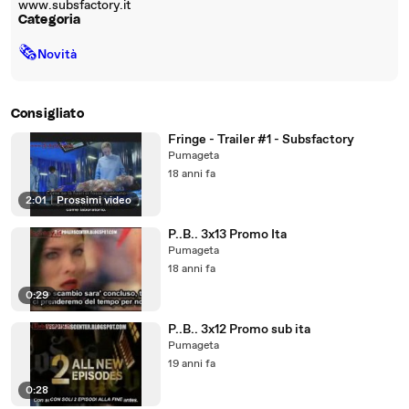
www.subsfactory.it
Categoria
🗞
Novità
Consigliato
Fringe - Trailer #1 - Subsfactory
Pumageta
18 anni fa
2:01
|
Prossimi video
P..B.. 3x13 Promo Ita
Pumageta
18 anni fa
0:29
P..B.. 3x12 Promo sub ita
Pumageta
19 anni fa
0:28