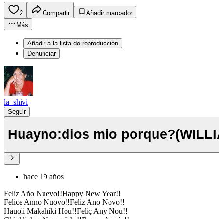
2
Compartir
Añadir marcador
Más
Añadir a la lista de reproducción
Denunciar
la_shivi
Seguir
Huayno:dios mio porque?(WILL
hace 19 años
Feliz Año Nuevo!!Happy New Year!!
Felice Anno Nuovo!!Feliz Ano Novo!!
Hauoli Makahiki Hou!!Feliç Any Nou!!