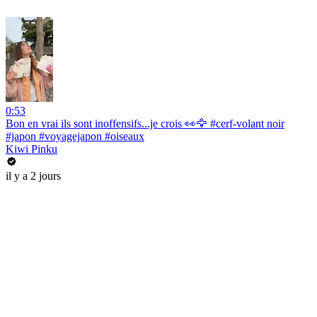
0:53
Bon en vrai ils sont inoffensifs...je crois 👀🦅 #cerf-volant noir
#japon #voyagejapon #oiseaux
Kiwi Pinku
il y a 2 jours