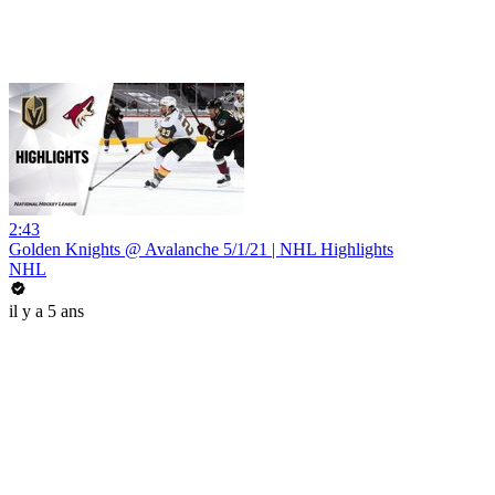
2:43
Golden Knights @ Avalanche 5/1/21 | NHL Highlights
NHL
il y a 5 ans