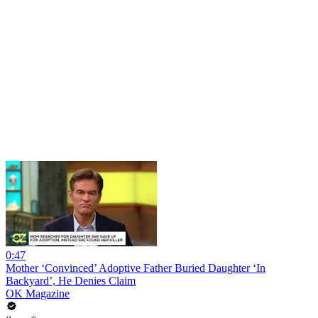
0:47
Mother ‘Convinced’ Adoptive Father Buried Daughter ‘In
Backyard’, He Denies Claim
OK Magazine