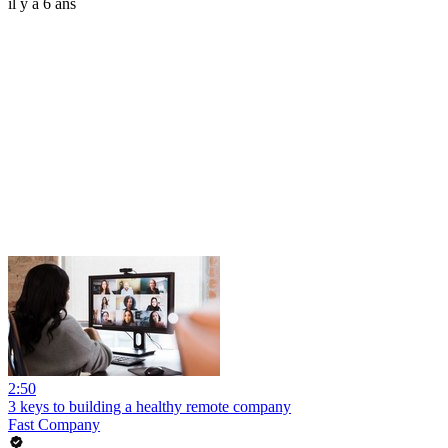
il y a 6 ans
2:50
3 keys to building a healthy remote company
Fast Company