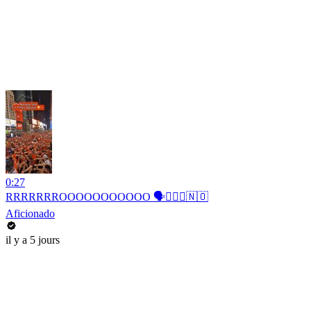
0:27
RRRRRRROOOOOOOOOOO 🗣️🚣🏻‍♂️🇳🇴
Aficionado
il y a 5 jours