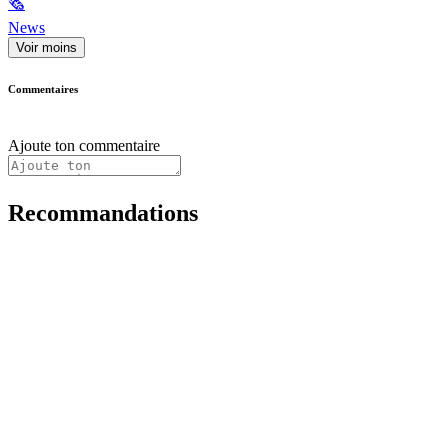
🗞
News
Voir moins
Commentaires
Ajoute ton commentaire
Recommandations