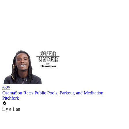
6:25
OsamaSon Rates Public Pools, Parkour, and Meditation
Pitchfork
il y a 1 an