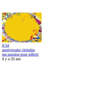
0:34
anniversaire christine
ma passion pour gilbert
il y a 20 ans