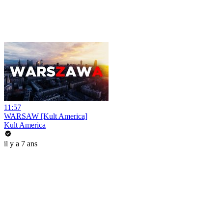
11:57
WARSAW [Kult America]
Kult America
il y a 7 ans