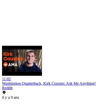
11:02
Washington Quarterback, Kirk Cousins: Ask Me Anything!
Reddit
il y a 9 ans