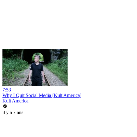
7:53
Why I Quit Social Media [Kult America]
Kult America
il y a 7 ans