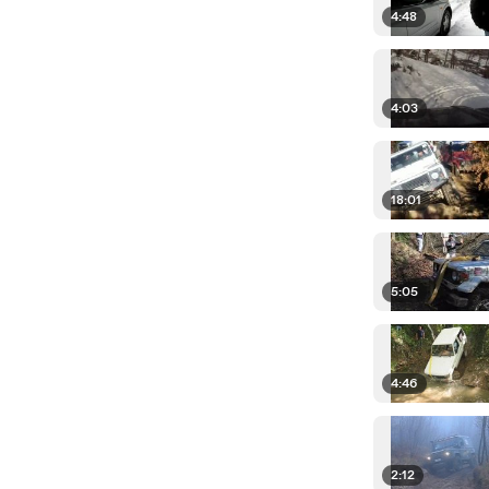
4:48
4:03
18:01
5:05
4:46
2:12