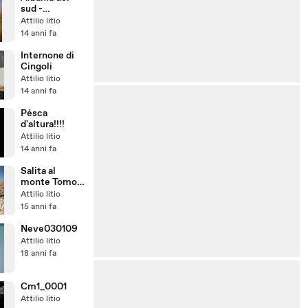
sud -
novembre
Attilio litio
2011 -
14 anni fa
domenica
Internone di
Cingoli
Attilio litio
14 anni fa
Pésca
d'altura!!!!
Attilio litio
14 anni fa
Salita al
monte Tomor
- Albania 2011
Attilio litio
15 anni fa
Neve030109
Attilio litio
18 anni fa
Cm1_0001
Attilio litio