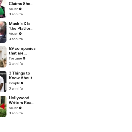
Claims She
Was Asked to
Veuer
Make a ‘Hit
3 anni fa
List’ For
Trump
Musk’s X Is
‘the Platform
With the
Veuer
Largest Ratio
3 anni fa
of
Misinformatio
59 companies
n or
that are
Disinformatio
changing the
Fortune
n’ Amongst
world: From
3 anni fa
All Social
Tesla to
Media
Chobani
3 Things to
Platforms
Know About
Coco Gauff's
People
Parents
3 anni fa
Hollywood
Writers Reach
‘Tentative
Veuer
Agreement’
3 anni fa
With Studios
After 146 Day
Strike