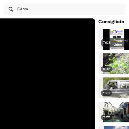
Cerca
Consigliato
Prossimi
7:03
|
video
6:42
1:20
2:22