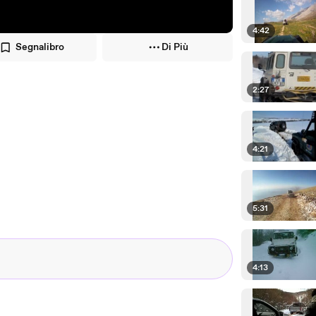
4:42
Segnalibro
Di Più
2:27
4:21
5:31
4:13