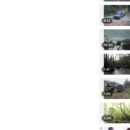
8:15
12:30
1:41
1:24
2:09