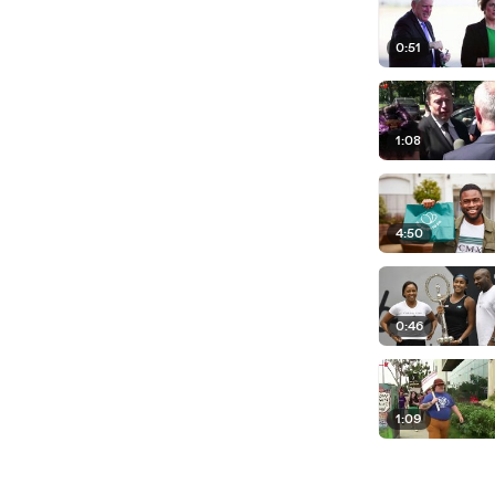
0:51
1:08
4:50
0:46
1:09