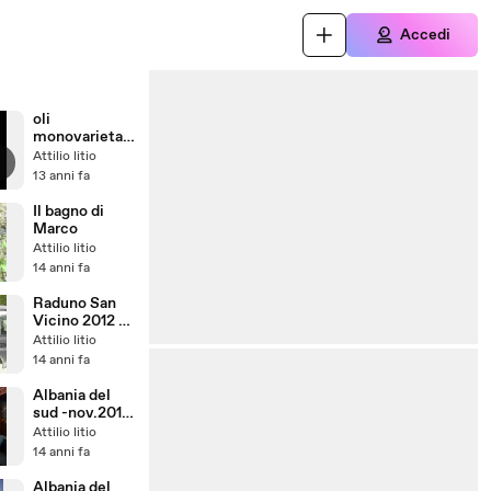
Accedi
oli
monovarietali
e nordic
Attilio litio
walking
13 anni fa
Il bagno di
Marco
Attilio litio
14 anni fa
Raduno San
Vicino 2012 -
2
Attilio litio
14 anni fa
Albania del
sud -nov.2011
- Omaggio a
Attilio litio
Gjirocaster
14 anni fa
Albania del