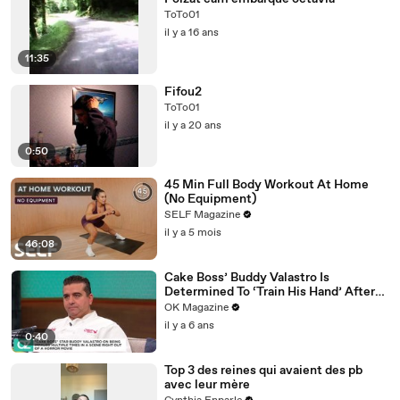
ToTo01
il y a 16 ans
11:35
Fifou2
ToTo01
il y a 20 ans
0:50
45 Min Full Body Workout At Home
(No Equipment)
SELF Magazine
il y a 5 mois
46:08
Cake Boss’ Buddy Valastro Is
Determined To ‘Train His Hand’ After
Accident: Watch
OK Magazine
il y a 6 ans
0:40
Top 3 des reines qui avaient des pb
avec leur mère