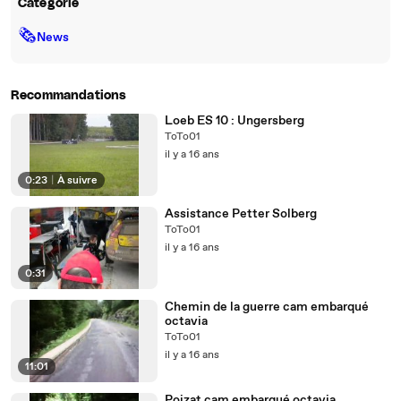
Catégorie
🗞
News
Recommandations
Loeb ES 10 : Ungersberg
ToTo01
il y a 16 ans
0:23
|
À suivre
Assistance Petter Solberg
ToTo01
il y a 16 ans
0:31
Chemin de la guerre cam embarqué
octavia
ToTo01
il y a 16 ans
11:01
Poizat cam embarqué octavia