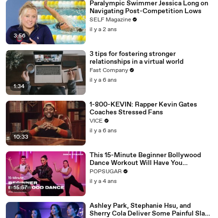
Paralympic Swimmer Jessica Long on
Navigating Post-Competition Lows
SELF Magazine
il y a 2 ans
3:56
3 tips for fostering stronger
relationships in a virtual world
Fast Company
il y a 6 ans
1:34
1-800-KEVIN: Rapper Kevin Gates
Coaches Stressed Fans
VICE
il y a 6 ans
10:33
This 15-Minute Beginner Bollywood
Dance Workout Will Have You
Sweating "So Fast"
POPSUGAR
il y a 4 ans
15:57
Ashley Park, Stephanie Hsu, and
Sherry Cola Deliver Some Painful Slaps