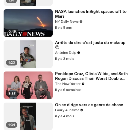
1:14
NASA launches InSight spacecraft to
Mars
NY Daily News
il y a 8 ans
0:49
Arrête de dire c’est juste du makeup
😌
Antoine Delp
il y a 3 mois
1:23
Penélope Cruz, Olivia Wilde, and Seth
Rogen Discuss Their Worst Double
Dates | The Mini Interview
The New Yorker
il y a 6 semaines
8:35
On se dirige vers ce genre de chose
Laury Aucalme
il y a 4 mois
1:34