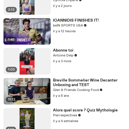
Cynthia Enparle
il y a 2 jours
2:13
IOANNIDIS FINISHES IT!
beIN SPORTS USA
il y a 12 heures
1:45
Abonne toi
Antoine Delp
il y a 3 mois
1:03
Breville Sommelier Wine Decanter
Unboxing and TEST
Glen & Friends Cooking Food
il y a 8 ans
11:12
Alors quel score ? Quiz Mythologie
Pierrespectives
il y a 4 semaines