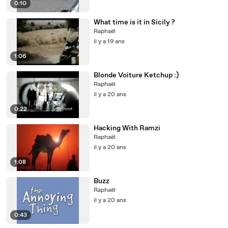
0:10
What time is it in Sicily ?
Raphaël
il y a 19 ans
1:06
Blonde Voiture Ketchup :)
Raphaël
il y a 20 ans
0:22
Hacking With Ramzi
Raphaël
il y a 20 ans
1:08
Buzz
Raphaël
il y a 20 ans
0:43