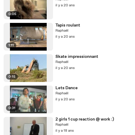
il y a 20 ans
0:05
Tapis roulant
Raphaël
il y a 20 ans
1:11
Skate impressionnant
Raphaël
il y a 20 ans
0:15
Lets Dance
Raphaël
il y a 20 ans
0:31
2 girls 1 cup reaction @ work :)
Raphaël
il y a 18 ans