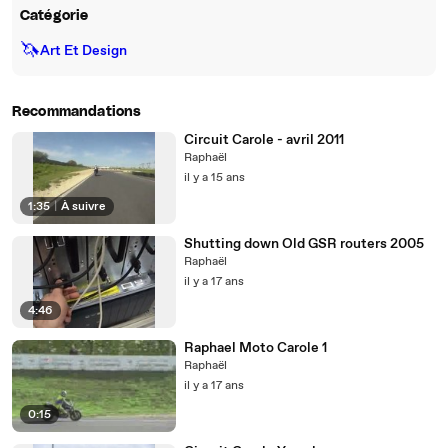
Catégorie
🦄
Art Et Design
Recommandations
Circuit Carole - avril 2011
Raphaël
il y a 15 ans
1:35
|
À suivre
Shutting down Old GSR routers 2005
Raphaël
il y a 17 ans
4:46
Raphael Moto Carole 1
Raphaël
il y a 17 ans
0:15